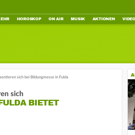
KEHR
HOROSKOP
ON AIR
MUSIK
AKTIONEN
VIDE
A
sentieren sich bei Bildungmesse in Fulda
ren sich
FULDA BIETET