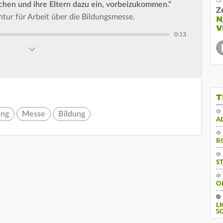
ichen und ihre Eltern dazu ein, vorbeizukommen."
Z
r für Arbeit über die Bildungsmesse.
N
V
0:13
T
ung
Messe
Bildung
A
R
S
O
L
S