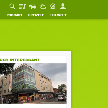
Playlist
Staupilot
Wetter
Webcam
Mein FFH
O
PODCAST
FREIZEIT
FFH-WELT
UCH INTERESSANT