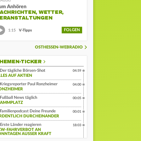
um Anhören
ACHRICHTEN, WETTER,
ERANSTALTUNGEN
FOLGEN
1:15
V-Tipps
OSTHESSEN-WEBRADIO
HEMEN-TICKER
Der tägliche Börsen-Shot
04:59
LLES AUF AKTIEN
Kriegsreporter Paul Ronzheimer
04:00
ONZHEIMER
Fußball News täglich
00:05
TAMMPLATZ
Familienpodcast Deine Freunde
00:01
RDENTLICH DURCHEINANDER
Erste Länder reagieren
18:03
KW-FAHRVERBOT AN
ONNTAGEN AUSSER KRAFT