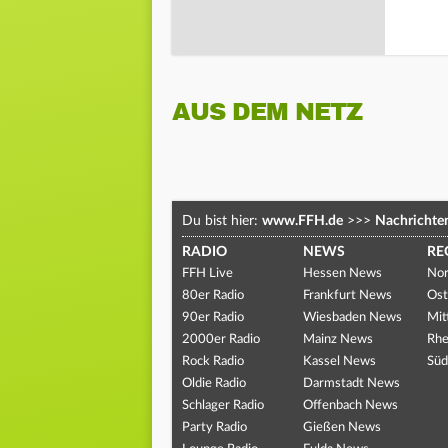
AUS DEM NETZ
Du bist hier:
www.FFH.de
>>>
Nachrichte
RADIO
NEWS
RE
FFH Live
Hessen News
Nor
80er Radio
Frankfurt News
Ost
90er Radio
Wiesbaden News
Mit
2000er Radio
Mainz News
Rhe
Rock Radio
Kassel News
Süd
Oldie Radio
Darmstadt News
Schlager Radio
Offenbach News
Party Radio
Gießen News