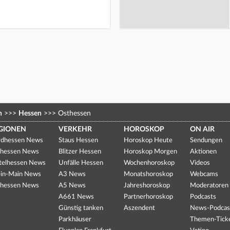
n
>>>
Hessen
>>>
Osthessen
GIONEN
VERKEHR
HOROSKOP
ON AIR
dhessen News
Staus Hessen
Horoskop Heute
Sendungen
hessen News
Blitzer Hessen
Horoskop Morgen
Aktionen
telhessen News
Unfälle Hessen
Wochenhoroskop
Videos
in-Main News
A3 News
Monatshoroskop
Webcams
hessen News
A5 News
Jahreshoroskop
Moderatoren
A661 News
Partnerhoroskop
Podcasts
Günstig tanken
Aszendent
News-Podcas
Parkhäuser
Themen-Tick