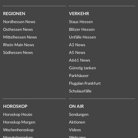
REGIONEN
VERKEHR
Nordhessen News
Staus Hessen
Osthessen News
Blitzer Hessen
Mittelhessen News
Unfälle Hessen
Rhein-Main News
A3 News
Südhessen News
A5 News
A661 News
Günstig tanken
Parkhäuser
Flugplan Frankfurt
Schulausfälle
HOROSKOP
ON AIR
Horoskop Heute
Sendungen
Horoskop Morgen
Aktionen
Wochenhoroskop
Videos
Monatshoroskop
Webcams