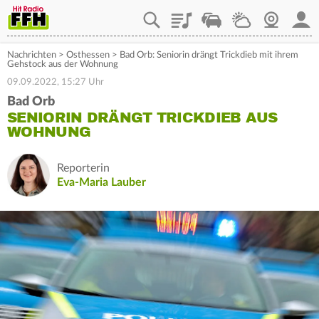
Playlist
Staupilot
Wetter
Webcam
Mein
Nachrichten
>
Osthessen
>
Bad Orb: Seniorin drängt Trickdieb mit ihrem
Gehstock aus der Wohnung
09.09.2022, 15:27 Uhr
Bad Orb
SENIORIN DRÄNGT TRICKDIEB AUS
WOHNUNG
Reporterin
Eva-Maria Lauber