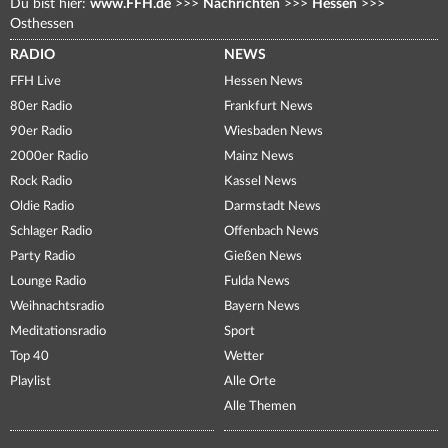
Du bist hier:
www.FFH.de
>>>
Nachrichten
>>>
Hessen
>>>
Osthessen
RADIO
NEWS
FFH Live
Hessen News
80er Radio
Frankfurt News
90er Radio
Wiesbaden News
2000er Radio
Mainz News
Rock Radio
Kassel News
Oldie Radio
Darmstadt News
Schlager Radio
Offenbach News
Party Radio
Gießen News
Lounge Radio
Fulda News
Weihnachtsradio
Bayern News
Meditationsradio
Sport
Top 40
Wetter
Playlist
Alle Orte
Alle Themen