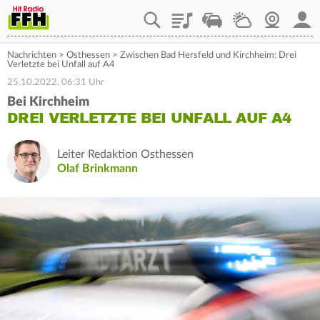
Playlist
Staupilot
Wetter
Webcam
Mein
Nachrichten
>
Osthessen
>
Zwischen Bad Hersfeld und Kirchheim: Drei
Verletzte bei Unfall auf A4
25.10.2022, 06:31 Uhr
Bei Kirchheim
DREI VERLETZTE BEI UNFALL AUF A4
Leiter Redaktion Osthessen
Olaf Brinkmann