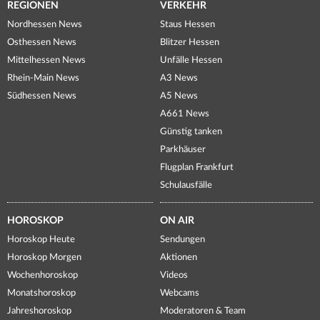
REGIONEN
VERKEHR
Nordhessen News
Staus Hessen
Osthessen News
Blitzer Hessen
Mittelhessen News
Unfälle Hessen
Rhein-Main News
A3 News
Südhessen News
A5 News
A661 News
Günstig tanken
Parkhäuser
Flugplan Frankfurt
Schulausfälle
HOROSKOP
ON AIR
Horoskop Heute
Sendungen
Horoskop Morgen
Aktionen
Wochenhoroskop
Videos
Monatshoroskop
Webcams
Jahreshoroskop
Moderatoren & Team