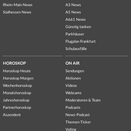
Rhein-Main News
A3 News
Südhessen News
A5 News
A661 News
Günstig tanken
Parkhäuser
Flugplan Frankfurt
Schulausfälle
HOROSKOP
ON AIR
Horoskop Heute
Sendungen
Horoskop Morgen
Aktionen
Wochenhoroskop
Videos
Monatshoroskop
Webcams
Jahreshoroskop
Moderatoren & Team
Partnerhoroskop
Podcasts
Aszendent
News-Podcast
Themen-Ticker
Voting