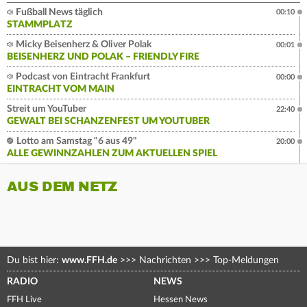
Fußball News täglich
00:10
STAMMPLATZ
Micky Beisenherz & Oliver Polak
00:01
BEISENHERZ UND POLAK – FRIENDLY FIRE
Podcast von Eintracht Frankfurt
00:00
EINTRACHT VOM MAIN
Streit um YouTuber
22:40
GEWALT BEI SCHANZENFEST UM YOUTUBER
Lotto am Samstag "6 aus 49"
20:00
ALLE GEWINNZAHLEN ZUM AKTUELLEN SPIEL
AUS DEM NETZ
Du bist hier:
www.FFH.de
>>>
Nachrichten
>>>
Top-Meldungen
RADIO
NEWS
FFH Live
Hessen News