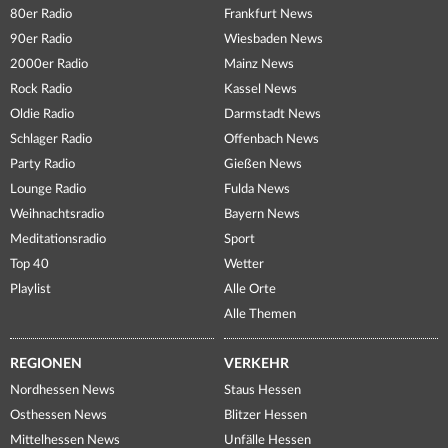
80er Radio
Frankfurt News
90er Radio
Wiesbaden News
2000er Radio
Mainz News
Rock Radio
Kassel News
Oldie Radio
Darmstadt News
Schlager Radio
Offenbach News
Party Radio
Gießen News
Lounge Radio
Fulda News
Weihnachtsradio
Bayern News
Meditationsradio
Sport
Top 40
Wetter
Playlist
Alle Orte
Alle Themen
REGIONEN
VERKEHR
Nordhessen News
Staus Hessen
Osthessen News
Blitzer Hessen
Mittelhessen News
Unfälle Hessen