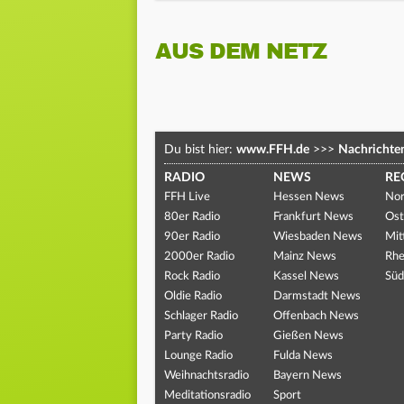
AUS DEM NETZ
Du bist hier:
www.FFH.de
>>>
Nachrichte
RADIO
NEWS
RE
FFH Live
Hessen News
Nor
80er Radio
Frankfurt News
Ost
90er Radio
Wiesbaden News
Mit
2000er Radio
Mainz News
Rhe
Rock Radio
Kassel News
Süd
Oldie Radio
Darmstadt News
Schlager Radio
Offenbach News
Party Radio
Gießen News
Lounge Radio
Fulda News
Weihnachtsradio
Bayern News
Meditationsradio
Sport