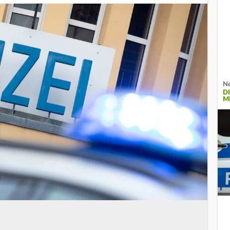
Ne
D
M