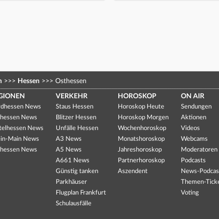
n
>>>
Hessen
>>>
Osthessen
GIONEN
VERKEHR
HOROSKOP
ON AIR
dhessen News
Staus Hessen
Horoskop Heute
Sendungen
hessen News
Blitzer Hessen
Horoskop Morgen
Aktionen
telhessen News
Unfälle Hessen
Wochenhoroskop
Videos
in-Main News
A3 News
Monatshoroskop
Webcams
hessen News
A5 News
Jahreshoroskop
Moderatoren
A661 News
Partnerhoroskop
Podcasts
Günstig tanken
Aszendent
News-Podcas
Parkhäuser
Themen-Tick
Flugplan Frankfurt
Voting
Schulausfälle