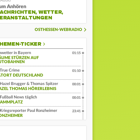
um Anhören
ACHRICHTEN, WETTER,
ERANSTALTUNGEN
OSTHESSEN-WEBRADIO
HEMEN-TICKER
wetter in Bayern
01:15
ÄUME STÜRZEN AUF
UTOBAHNEN
True Crime
01:10
ATORT DEUTSCHLAND
Hazel Brugger & Thomas Spitzer
00:01
AZEL THOMAS HÖRERLEBNIS
Fußball News täglich
00:01
TAMMPLATZ
Kriegsreporter Paul Ronzheimer
23:41
ONZHEIMER