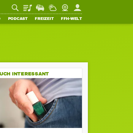
Playlist
Staupilot
Wetter
Webcam
Mein FFH
O
PODCAST
FREIZEIT
FFH-WELT
UCH INTERESSANT