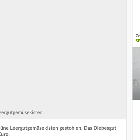
Ze
S
eergutgemüsekisten.
üne Leergutgemüsekisten gestohlen. Das Diebesgut
Euro.