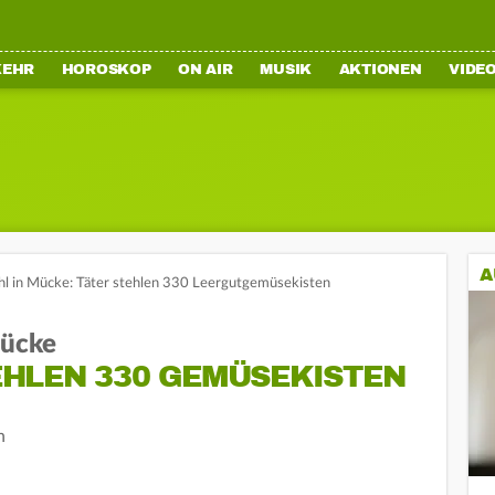
KEHR
HOROSKOP
ON AIR
MUSIK
AKTIONEN
VIDE
A
hl in Mücke: Täter stehlen 330 Leergutgemüsekisten
Mücke
HLEN 330 GEMÜSEKISTEN
n