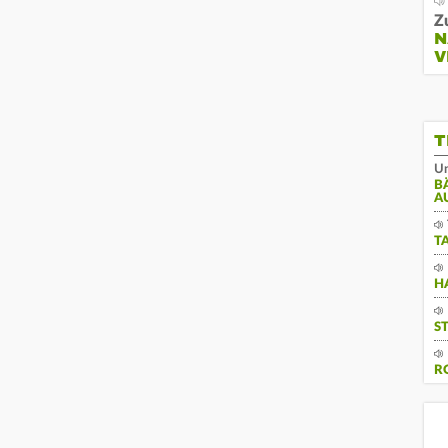
Z
N
V
T
Un
B
A
T
H
S
R