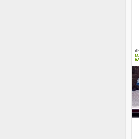
Ab
M
W