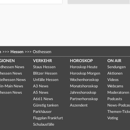
n
>>>
Hessen
>>>
Osthessen
GIONEN
VERKEHR
HOROSKOP
ON AIR
dhessen News
Staus Hessen
Horoskop Heute
Sendungen
hessen News
Blitzer Hessen
Horoskop Morgen
Aktionen
telhessen News
Unfälle Hessen
Wochenhoroskop
Videos
in-Main News
A3 News
Monatshoroskop
Webcams
hessen News
A5 News
Jahreshoroskop
Moderatoren
A661 News
Partnerhoroskop
Podcasts
Günstig tanken
Aszendent
News-Podcas
Parkhäuser
Themen-Tick
Flugplan Frankfurt
Voting
Schulausfälle