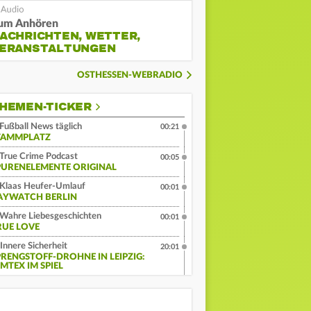
um Anhören
ACHRICHTEN, WETTER,
ERANSTALTUNGEN
OSTHESSEN-WEBRADIO
HEMEN-TICKER
Fußball News täglich
00:21
TAMMPLATZ
True Crime Podcast
00:05
PURENELEMENTE ORIGINAL
Klaas Heufer-Umlauf
00:01
AYWATCH BERLIN
Wahre Liebesgeschichten
00:01
RUE LOVE
Innere Sicherheit
20:01
PRENGSTOFF-DROHNE IN LEIPZIG:
MTEX IM SPIEL