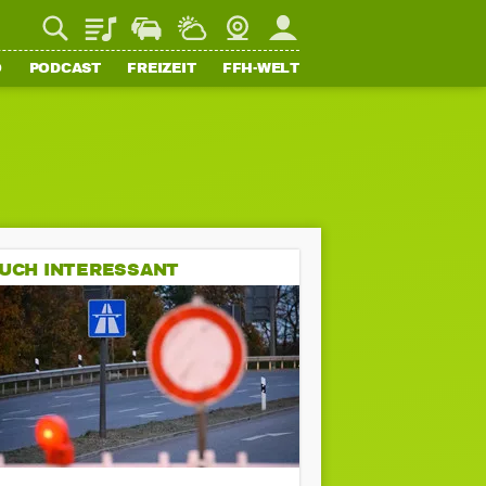
Playlist
Staupilot
Wetter
Webcam
Mein FFH
O
PODCAST
FREIZEIT
FFH-WELT
UCH INTERESSANT