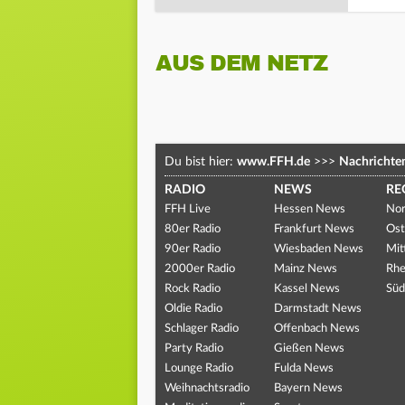
AUS DEM NETZ
Du bist hier:
www.FFH.de
>>>
Nachrichte
RADIO
NEWS
RE
FFH Live
Hessen News
Nor
80er Radio
Frankfurt News
Ost
90er Radio
Wiesbaden News
Mit
2000er Radio
Mainz News
Rhe
Rock Radio
Kassel News
Süd
Oldie Radio
Darmstadt News
Schlager Radio
Offenbach News
Party Radio
Gießen News
Lounge Radio
Fulda News
Weihnachtsradio
Bayern News