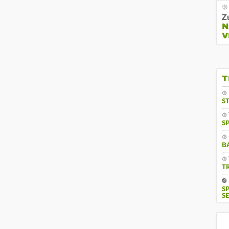
Z
N
V
T
S
S
B
T
S
SE