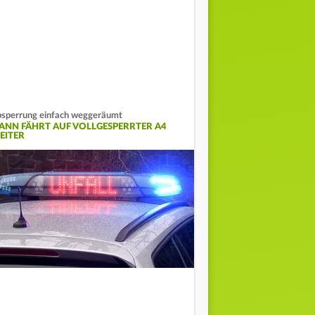
sperrung einfach weggeräumt
ANN FÄHRT AUF VOLLGESPERRTER A4
EITER