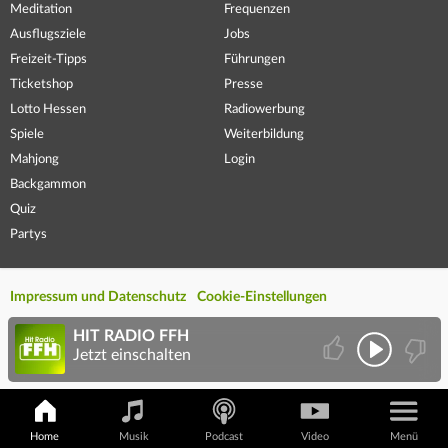
Meditation
Frequenzen
Ausflugsziele
Jobs
Freizeit-Tipps
Führungen
Ticketshop
Presse
Lotto Hessen
Radiowerbung
Spiele
Weiterbildung
Mahjong
Login
Backgammon
Quiz
Partys
Impressum und Datenschutz
Cookie-Einstellungen
HIT RADIO FFH
Jetzt einschalten
Home
Musik
Podcast
Video
Menü