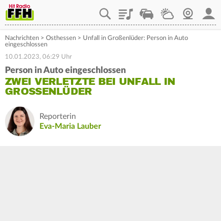
Playlist
Staupilot
Wetter
Webcam
Mein
Nachrichten
>
Osthessen
>
Unfall in Großenlüder: Person in Auto
eingeschlossen
10.01.2023, 06:29 Uhr
Person in Auto eingeschlossen
ZWEI VERLETZTE BEI UNFALL IN
GROSSENLÜDER
Reporterin
Eva-Maria Lauber