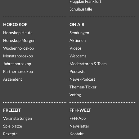
Flugplan Frankfurt
Schulausfälle
HOROSKOP
ON AIR
Horoskop Heute
Sendungen
Horoskop Morgen
Aktionen
Wochenhoroskop
Videos
Monatshoroskop
Webcams
Jahreshoroskop
Moderatoren & Team
Partnerhoroskop
Podcasts
Aszendent
News-Podcast
Themen-Ticker
Voting
FREIZEIT
FFH-WELT
Veranstaltungen
FFH-App
Spielplätze
Newsletter
Rezepte
Kontakt