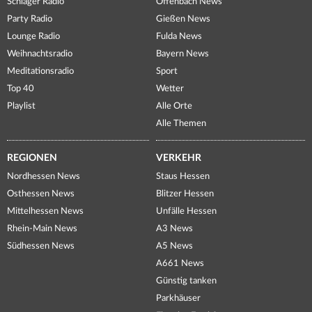
Schlager Radio
Offenbach News
Party Radio
Gießen News
Lounge Radio
Fulda News
Weihnachtsradio
Bayern News
Meditationsradio
Sport
Top 40
Wetter
Playlist
Alle Orte
Alle Themen
REGIONEN
VERKEHR
Nordhessen News
Staus Hessen
Osthessen News
Blitzer Hessen
Mittelhessen News
Unfälle Hessen
Rhein-Main News
A3 News
Südhessen News
A5 News
A661 News
Günstig tanken
Parkhäuser