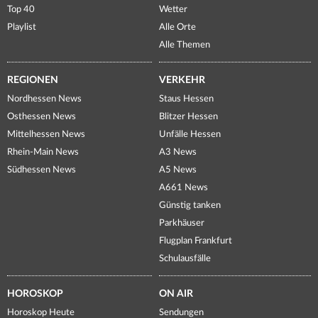
Top 40
Wetter
Playlist
Alle Orte
Alle Themen
REGIONEN
VERKEHR
Nordhessen News
Staus Hessen
Osthessen News
Blitzer Hessen
Mittelhessen News
Unfälle Hessen
Rhein-Main News
A3 News
Südhessen News
A5 News
A661 News
Günstig tanken
Parkhäuser
Flugplan Frankfurt
Schulausfälle
HOROSKOP
ON AIR
Horoskop Heute
Sendungen