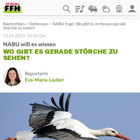
Playlist
Staupilot
Wetter
Webcam
Mein
Nachrichten
>
Osthessen
>
NABU fragt: Wo gibt es in Hessen gerade
Störche zu sehen?
13.01.2023, 14:34 Uhr
NABU will es wissen
WO GIBT ES GERADE STÖRCHE ZU
SEHEN?
Reporterin
Eva-Maria Lauber