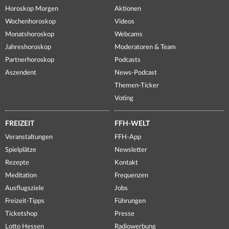
Horoskop Morgen
Aktionen
Wochenhoroskop
Videos
Monatshoroskop
Webcams
Jahreshoroskop
Moderatoren & Team
Partnerhoroskop
Podcasts
Aszendent
News-Podcast
Themen-Ticker
Voting
FREIZEIT
FFH-WELT
Veranstaltungen
FFH-App
Spielplätze
Newsletter
Rezepte
Kontakt
Meditation
Frequenzen
Ausflugsziele
Jobs
Freizeit-Tipps
Führungen
Ticketshop
Presse
Lotto Hessen
Radiowerbung