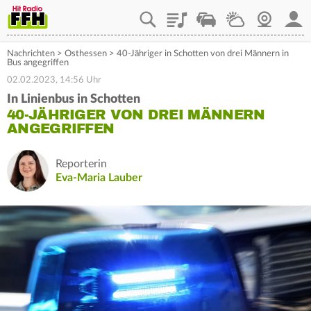
Playlist
Staupilot
Wetter
Webcam
Mein
Nachrichten
>
Osthessen
>
40-Jähriger in Schotten von drei Männern in
Bus angegriffen
02.02.2023, 14:56 Uhr
In Linienbus in Schotten
40-JÄHRIGER VON DREI MÄNNERN
ANGEGRIFFEN
Reporterin
Eva-Maria Lauber