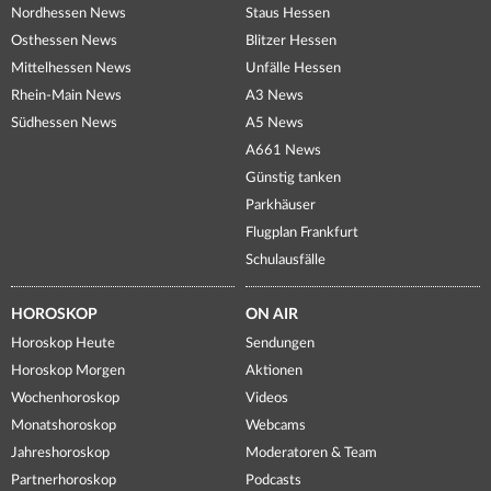
Nordhessen News
Staus Hessen
Osthessen News
Blitzer Hessen
Mittelhessen News
Unfälle Hessen
Rhein-Main News
A3 News
Südhessen News
A5 News
A661 News
Günstig tanken
Parkhäuser
Flugplan Frankfurt
Schulausfälle
HOROSKOP
ON AIR
Horoskop Heute
Sendungen
Horoskop Morgen
Aktionen
Wochenhoroskop
Videos
Monatshoroskop
Webcams
Jahreshoroskop
Moderatoren & Team
Partnerhoroskop
Podcasts