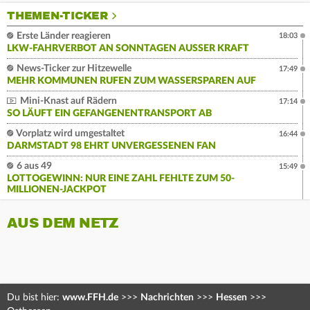
THEMEN-TICKER
Erste Länder reagieren
18:03
LKW-FAHRVERBOT AN SONNTAGEN AUSSER KRAFT
News-Ticker zur Hitzewelle
17:49
MEHR KOMMUNEN RUFEN ZUM WASSERSPAREN AUF
Mini-Knast auf Rädern
17:14
SO LÄUFT EIN GEFANGENENTRANSPORT AB
Vorplatz wird umgestaltet
16:44
DARMSTADT 98 EHRT UNVERGESSENEN FAN
6 aus 49
15:49
LOTTOGEWINN: NUR EINE ZAHL FEHLTE ZUM 50-
MILLIONEN-JACKPOT
AUS DEM NETZ
Du bist hier:
www.FFH.de
>>>
Nachrichten
>>>
Hessen
>>>