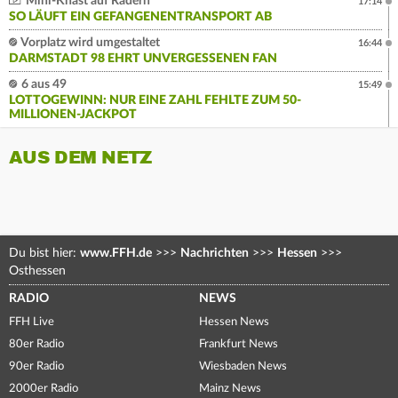
Mini-Knast auf Rädern
17:14
SO LÄUFT EIN GEFANGENENTRANSPORT AB
Vorplatz wird umgestaltet
16:44
DARMSTADT 98 EHRT UNVERGESSENEN FAN
6 aus 49
15:49
LOTTOGEWINN: NUR EINE ZAHL FEHLTE ZUM 50-
MILLIONEN-JACKPOT
AUS DEM NETZ
Du bist hier:
www.FFH.de
>>>
Nachrichten
>>>
Hessen
>>>
Osthessen
RADIO
NEWS
FFH Live
Hessen News
80er Radio
Frankfurt News
90er Radio
Wiesbaden News
2000er Radio
Mainz News