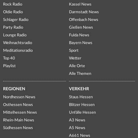
Rock Radio
Kassel News
Oldie Radio
Darmstadt News
Schlager Radio
Offenbach News
Party Radio
Gießen News
Lounge Radio
Fulda News
Weihnachtsradio
Bayern News
Meditationsradio
Sport
Top 40
Wetter
Playlist
Alle Orte
Alle Themen
REGIONEN
VERKEHR
Nordhessen News
Staus Hessen
Osthessen News
Blitzer Hessen
Mittelhessen News
Unfälle Hessen
Rhein-Main News
A3 News
Südhessen News
A5 News
A661 News