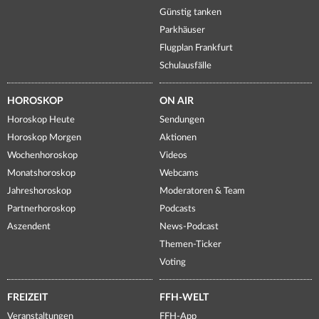
Günstig tanken
Parkhäuser
Flugplan Frankfurt
Schulausfälle
HOROSKOP
ON AIR
Horoskop Heute
Sendungen
Horoskop Morgen
Aktionen
Wochenhoroskop
Videos
Monatshoroskop
Webcams
Jahreshoroskop
Moderatoren & Team
Partnerhoroskop
Podcasts
Aszendent
News-Podcast
Themen-Ticker
Voting
FREIZEIT
FFH-WELT
Veranstaltungen
FFH-App