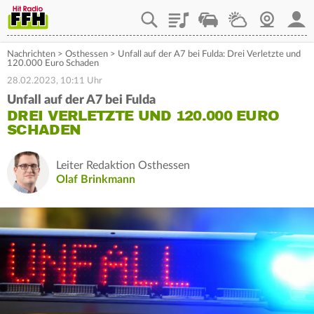
Playlist
Staupilot
Wetter
Webcam
Mein
Nachrichten
>
Osthessen
>
Unfall auf der A7 bei Fulda: Drei Verletzte und
120.000 Euro Schaden
28.02.2023, 10:11 Uhr
Unfall auf der A7 bei Fulda
DREI VERLETZTE UND 120.000 EURO
SCHADEN
Leiter Redaktion Osthessen
Olaf Brinkmann