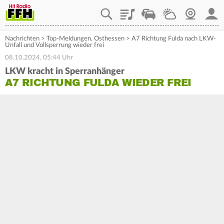
Playlist
Staupilot
Wetter
Webcam
Mein
Nachrichten
>
Top-Meldungen
,
Osthessen
>
A7 Richtung Fulda nach LKW-
Unfall und Vollsperrung wieder frei
08.10.2024, 05:44 Uhr
LKW kracht in Sperranhänger
A7 RICHTUNG FULDA WIEDER FREI