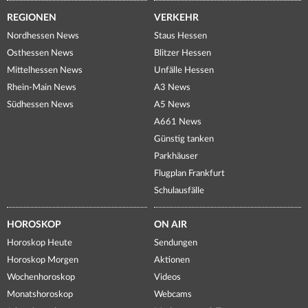
REGIONEN
VERKEHR
Nordhessen News
Staus Hessen
Osthessen News
Blitzer Hessen
Mittelhessen News
Unfälle Hessen
Rhein-Main News
A3 News
Südhessen News
A5 News
A661 News
Günstig tanken
Parkhäuser
Flugplan Frankfurt
Schulausfälle
HOROSKOP
ON AIR
Horoskop Heute
Sendungen
Horoskop Morgen
Aktionen
Wochenhoroskop
Videos
Monatshoroskop
Webcams