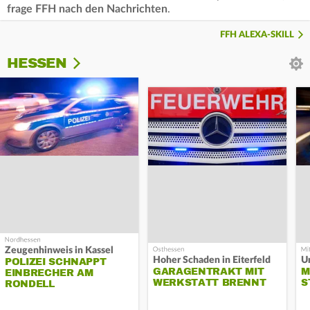
frage FFH nach den Nachrichten
.
FFH ALEXA-SKILL
HESSEN
Zeugenhinweis in Kassel
Hoher Schaden in Eiterfeld
Un
POLIZEI SCHNAPPT
GARAGENTRAKT MIT
M
EINBRECHER AM
WERKSTATT BRENNT
S
RONDELL