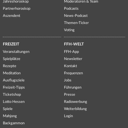
Jahreshoroskop
Moderatoren & Team
Partnerhoroskop
Podcasts
Aszendent
News-Podcast
Themen-Ticker
Voting
FREIZEIT
FFH-WELT
Veranstaltungen
FFH-App
Spielplätze
Newsletter
Rezepte
Kontakt
Meditation
Frequenzen
Ausflugsziele
Jobs
Freizeit-Tipps
Führungen
Ticketshop
Presse
Lotto Hessen
Radiowerbung
Spiele
Weiterbildung
Mahjong
Login
Backgammon