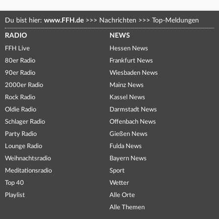
Du bist hier:
www.FFH.de
>>>
Nachrichten
>>>
Top-Meldungen
RADIO
NEWS
FFH Live
Hessen News
80er Radio
Frankfurt News
90er Radio
Wiesbaden News
2000er Radio
Mainz News
Rock Radio
Kassel News
Oldie Radio
Darmstadt News
Schlager Radio
Offenbach News
Party Radio
Gießen News
Lounge Radio
Fulda News
Weihnachtsradio
Bayern News
Meditationsradio
Sport
Top 40
Wetter
Playlist
Alle Orte
Alle Themen