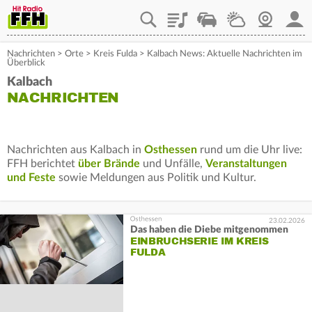
Playlist
Staupilot
Wetter
Webcam
Mein
Nachrichten
>
Orte
>
Kreis Fulda
>
Kalbach News: Aktuelle Nachrichten im
Überblick
Kalbach
NACHRICHTEN
Nachrichten aus Kalbach in
Osthessen
rund um die Uhr live:
FFH berichtet
über Brände
und Unfälle,
Veranstaltungen
und Feste
sowie Meldungen aus Politik und Kultur.
23.02.2026
Das haben die Diebe mitgenommen
EINBRUCHSERIE IM KREIS
FULDA