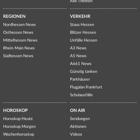
Alle Themen
REGIONEN
VERKEHR
Nordhessen News
Staus Hessen
Osthessen News
Blitzer Hessen
Mittelhessen News
Unfälle Hessen
Rhein-Main News
A3 News
Südhessen News
A5 News
A661 News
Günstig tanken
Parkhäuser
Flugplan Frankfurt
Schulausfälle
HOROSKOP
ON AIR
Horoskop Heute
Sendungen
Horoskop Morgen
Aktionen
Wochenhoroskop
Videos