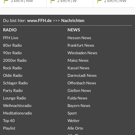
3 km/h | NW
2 km/h | W
2 km/h | NW
Du bist hier:
www.FFH.de
>>>
Nachrichten
RADIO
NEWS
FFH Live
Hessen News
80er Radio
Frankfurt News
90er Radio
Wiesbaden News
2000er Radio
Mainz News
Rock Radio
Kassel News
Oldie Radio
Darmstadt News
Schlager Radio
Offenbach News
Party Radio
Gießen News
Lounge Radio
Fulda News
Weihnachtsradio
Bayern News
Meditationsradio
Sport
Top 40
Wetter
Playlist
Alle Orte