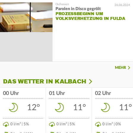
26.06.2024
Parolen in Disco gegrölt
PROZESSBEGINN UM
VOLKSVERHETZUNG IN FULDA
MEHR
DAS WETTER IN KALBACH
00 Uhr
01 Uhr
02 Uhr
12°
11°
11°
0 l/m² | 5%
0 l/m² | 5%
0 l/m² | 0%