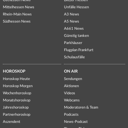
Osthessen News
Blitzer Hessen
Mittelhessen News
Unfälle Hessen
Rhein-Main News
A3 News
Südhessen News
A5 News
A661 News
Günstig tanken
Parkhäuser
Flugplan Frankfurt
Schulausfälle
HOROSKOP
ON AIR
Horoskop Heute
Sendungen
Horoskop Morgen
Aktionen
Wochenhoroskop
Videos
Monatshoroskop
Webcams
Jahreshoroskop
Moderatoren & Team
Partnerhoroskop
Podcasts
Aszendent
News-Podcast