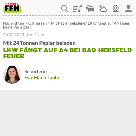
Playlist
Staupilot
Wetter
Webcam
Mein
Nachrichten
>
Osthessen
>
Mit Papier beladener LKW fängt auf A4 Feuer,
keine Verletzten
20.03.2023, 16:13 Uhr
Mit 24 Tonnen Papier beladen
LKW FÄNGT AUF A4 BEI BAD HERSFELD
FEUER
Reporterin
Eva-Maria Lauber