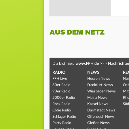
AUS DEM NETZ
Du bist hier:
www.FFH.de
>>>
Nachrichte
RADIO
NEWS
RE
FFH Live
Hessen News
Nor
80er Radio
Frankfurt News
Ost
90er Radio
Wiesbaden News
Mit
2000er Radio
Mainz News
Rhe
Rock Radio
Kassel News
Süd
Oldie Radio
Darmstadt News
Schlager Radio
Offenbach News
Party Radio
Gießen News