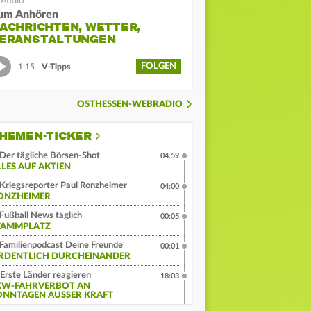
um Anhören
ACHRICHTEN, WETTER,
ERANSTALTUNGEN
FOLGEN
1:15
V-Tipps
OSTHESSEN-WEBRADIO
HEMEN-TICKER
Der tägliche Börsen-Shot
04:59
LLES AUF AKTIEN
Kriegsreporter Paul Ronzheimer
04:00
ONZHEIMER
Fußball News täglich
00:05
TAMMPLATZ
Familienpodcast Deine Freunde
00:01
RDENTLICH DURCHEINANDER
Erste Länder reagieren
18:03
KW-FAHRVERBOT AN
ONNTAGEN AUSSER KRAFT