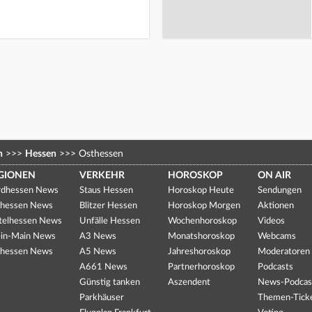
n
>>>
Hessen
>>>
Osthessen
GIONEN
VERKEHR
HOROSKOP
ON AIR
dhessen News
Staus Hessen
Horoskop Heute
Sendungen
hessen News
Blitzer Hessen
Horoskop Morgen
Aktionen
telhessen News
Unfälle Hessen
Wochenhoroskop
Videos
in-Main News
A3 News
Monatshoroskop
Webcams
hessen News
A5 News
Jahreshoroskop
Moderatoren
A661 News
Partnerhoroskop
Podcasts
Günstig tanken
Aszendent
News-Podcas
Parkhäuser
Themen-Tick