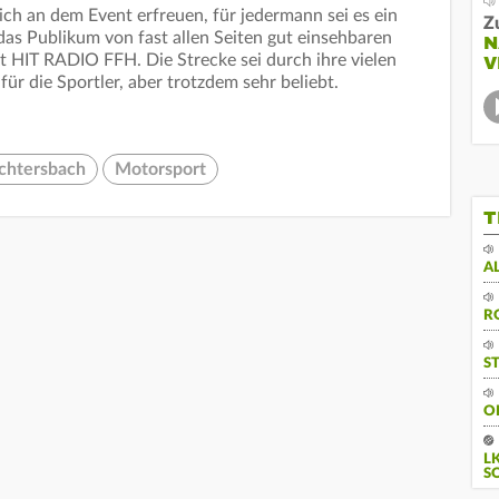
ich an dem Event erfreuen, für jedermann sei es ein
Z
 das Publikum von fast allen Seiten gut einsehbaren
N
it HIT RADIO FFH. Die Strecke sei durch ihre vielen
V
r die Sportler, aber trotzdem sehr beliebt.
htersbach
Motorsport
T
A
R
S
O
L
S