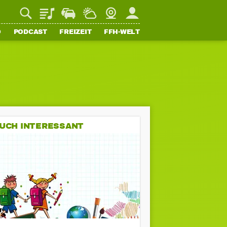
Playlist
Staupilot
Wetter
Webcam
Mein FFH
O
PODCAST
FREIZEIT
FFH-WELT
UCH INTERESSANT