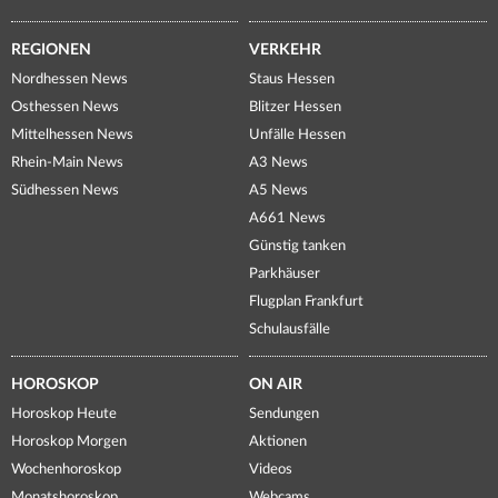
REGIONEN
VERKEHR
Nordhessen News
Staus Hessen
Osthessen News
Blitzer Hessen
Mittelhessen News
Unfälle Hessen
Rhein-Main News
A3 News
Südhessen News
A5 News
A661 News
Günstig tanken
Parkhäuser
Flugplan Frankfurt
Schulausfälle
HOROSKOP
ON AIR
Horoskop Heute
Sendungen
Horoskop Morgen
Aktionen
Wochenhoroskop
Videos
Monatshoroskop
Webcams