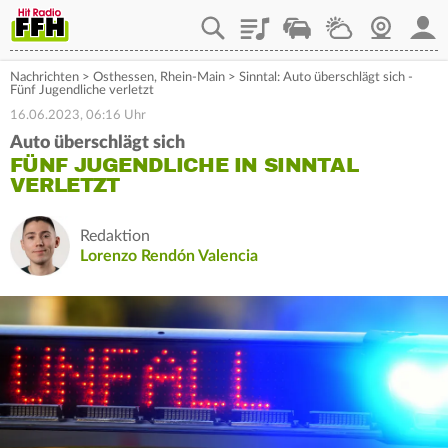
Playlist
Staupilot
Wetter
Webcam
Mein
Nachrichten
>
Osthessen
,
Rhein-Main
>
Sinntal: Auto überschlägt sich -
Fünf Jugendliche verletzt
16.06.2023, 06:16 Uhr
Auto überschlägt sich
FÜNF JUGENDLICHE IN SINNTAL
VERLETZT
Redaktion
Lorenzo Rendón Valencia