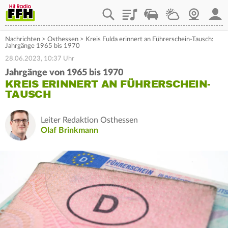
Playlist
Staupilot
Wetter
Webcam
Mein
Nachrichten
>
Osthessen
>
Kreis Fulda erinnert an Führerschein-Tausch:
Jahrgänge 1965 bis 1970
28.06.2023, 10:37 Uhr
Jahrgänge von 1965 bis 1970
KREIS ERINNERT AN FÜHRERSCHEIN-
TAUSCH
Leiter Redaktion Osthessen
Olaf Brinkmann