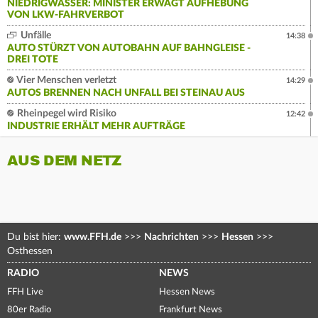
NIEDRIGWASSER: MINISTER ERWÄGT AUFHEBUNG
VON LKW-FAHRVERBOT
Unfälle
14:38
AUTO STÜRZT VON AUTOBAHN AUF BAHNGLEISE -
DREI TOTE
Vier Menschen verletzt
14:29
AUTOS BRENNEN NACH UNFALL BEI STEINAU AUS
Rheinpegel wird Risiko
12:42
INDUSTRIE ERHÄLT MEHR AUFTRÄGE
AUS DEM NETZ
Du bist hier:
www.FFH.de
>>>
Nachrichten
>>>
Hessen
>>>
Osthessen
RADIO
NEWS
FFH Live
Hessen News
80er Radio
Frankfurt News