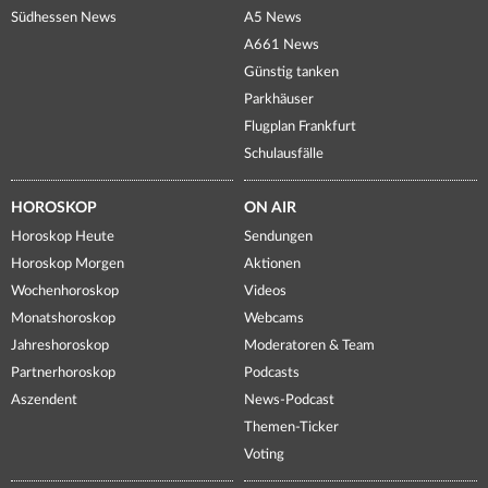
Südhessen News
A5 News
A661 News
Günstig tanken
Parkhäuser
Flugplan Frankfurt
Schulausfälle
HOROSKOP
ON AIR
Horoskop Heute
Sendungen
Horoskop Morgen
Aktionen
Wochenhoroskop
Videos
Monatshoroskop
Webcams
Jahreshoroskop
Moderatoren & Team
Partnerhoroskop
Podcasts
Aszendent
News-Podcast
Themen-Ticker
Voting