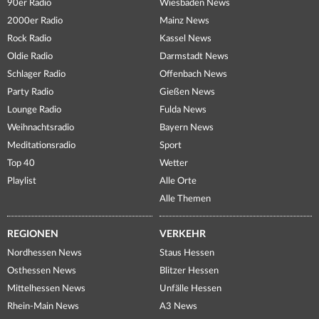
90er Radio
Wiesbaden News
2000er Radio
Mainz News
Rock Radio
Kassel News
Oldie Radio
Darmstadt News
Schlager Radio
Offenbach News
Party Radio
Gießen News
Lounge Radio
Fulda News
Weihnachtsradio
Bayern News
Meditationsradio
Sport
Top 40
Wetter
Playlist
Alle Orte
Alle Themen
REGIONEN
VERKEHR
Nordhessen News
Staus Hessen
Osthessen News
Blitzer Hessen
Mittelhessen News
Unfälle Hessen
Rhein-Main News
A3 News