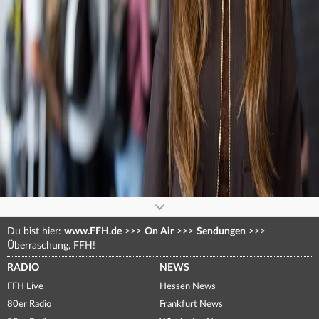
0
seconds
of
0
seconds
Du bist hier:
www.FFH.de
>>>
On Air
>>>
Sendungen
>>>
Überraschung, FFH!
RADIO
NEWS
FFH Live
Hessen News
80er Radio
Frankfurt News