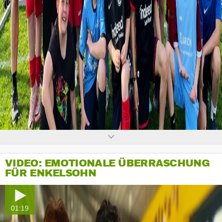
0
seconds
of
0
seconds
VIDEO: EMOTIONALE ÜBERRASCHUNG
FÜR ENKELSOHN
01:19