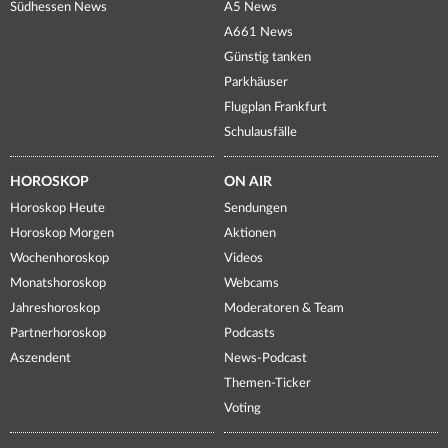
Südhessen News
A5 News
A661 News
Günstig tanken
Parkhäuser
Flugplan Frankfurt
Schulausfälle
HOROSKOP
ON AIR
Horoskop Heute
Sendungen
Horoskop Morgen
Aktionen
Wochenhoroskop
Videos
Monatshoroskop
Webcams
Jahreshoroskop
Moderatoren & Team
Partnerhoroskop
Podcasts
Aszendent
News-Podcast
Themen-Ticker
Voting