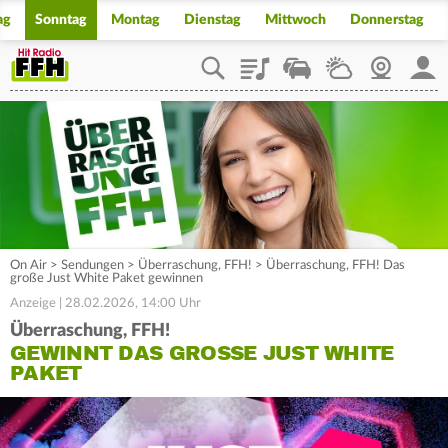
ag
Sonntag
Montag
Dienstag
Mittwoch
Donnerstag
Playlist
Staupilot
Wetter
Webcam
Mein
On Air
>
Sendungen
>
Überraschung, FFH!
>
Überraschung, FFH! Das
große Just White Paket gewinnen
Anzeige | 28.02.2026, 14:00 Uhr
Überraschung, FFH!
GEWINNT DAS GROSSE JUST WHITE P
AKET