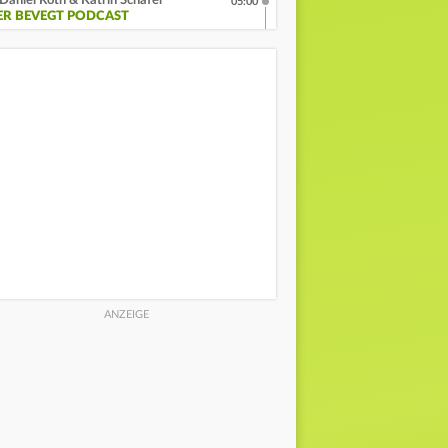
Daniel Roth & Katrin Schäfer
05:00
ER BEVEGT PODCAST