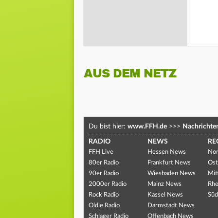
AUS DEM NETZ
Du bist hier:
www.FFH.de
>>>
Nachrichte
RADIO
NEWS
RE
FFH Live
Hessen News
Nor
80er Radio
Frankfurt News
Ost
90er Radio
Wiesbaden News
Mit
2000er Radio
Mainz News
Rhe
Rock Radio
Kassel News
Süd
Oldie Radio
Darmstadt News
Schlager Radio
Offenbach News