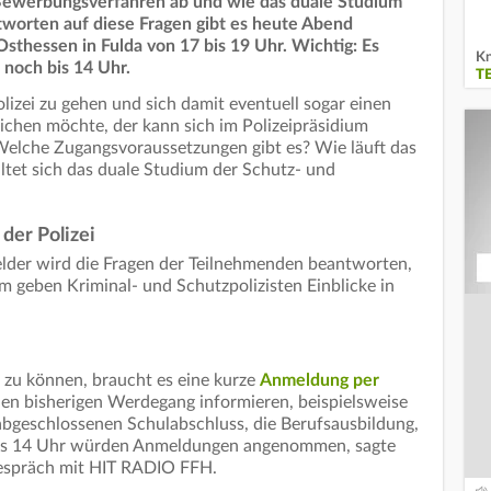
 Bewerbungsverfahren ab und wie das duale Studium
ntworten auf diese Fragen gibt es heute Abend
Osthessen in Fulda von 17 bis 19 Uhr. Wichtig: Es
Kn
 noch bis 14 Uhr.
T
lizei zu gehen und sich damit eventuell sogar einen
chen möchte, der kann sich im Polizeipräsidium
elche Zugangsvoraussetzungen gibt es? Wie läuft das
tet sich das duale Studium der Schutz- und
 der Polizei
elder wird die Fragen der Teilnehmenden beantworten,
em geben Kriminal- und Schutzpolizisten Einblicke in
 zu können, braucht es eine kurze
Anmeldung per
inen bisherigen Werdegang informieren, beispielsweise
abgeschlossenen Schulabschluss, die Berufsausbildung,
bis 14 Uhr würden Anmeldungen angenommen, sagte
Gespräch mit HIT RADIO FFH.