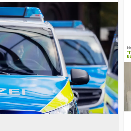
Na
"
B