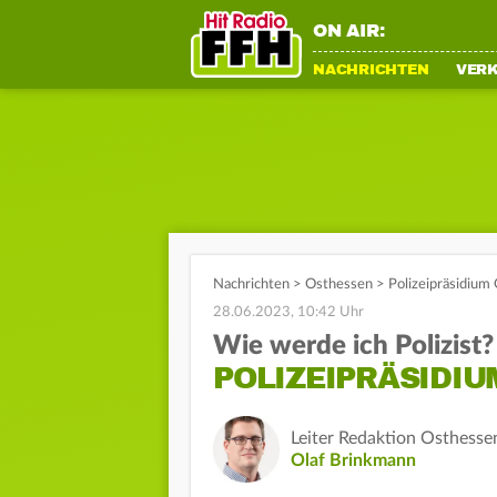
ON AIR:
NACHRICHTEN
VER
Nachrichten
>
Osthessen
>
Polizeipräsidium 
28.06.2023, 10:42 Uhr
Wie werde ich Polizist?
POLIZEIPRÄSIDIU
Leiter Redaktion Osthesse
Olaf Brinkmann