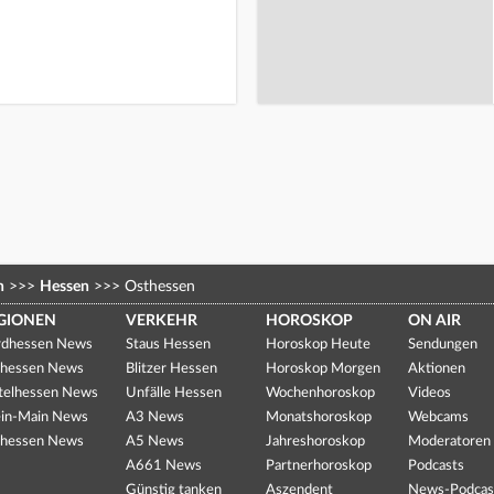
n
>>>
Hessen
>>>
Osthessen
GIONEN
VERKEHR
HOROSKOP
ON AIR
dhessen News
Staus Hessen
Horoskop Heute
Sendungen
hessen News
Blitzer Hessen
Horoskop Morgen
Aktionen
telhessen News
Unfälle Hessen
Wochenhoroskop
Videos
in-Main News
A3 News
Monatshoroskop
Webcams
hessen News
A5 News
Jahreshoroskop
Moderatoren
A661 News
Partnerhoroskop
Podcasts
Günstig tanken
Aszendent
News-Podcas