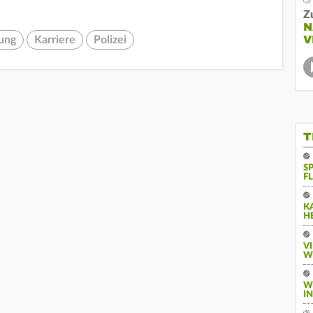
Z
N
V
ung
Karriere
Polizei
T
S
F
K
H
V
W
W
I