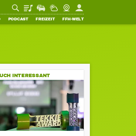
Playlist
Staupilot
Wetter
Webcam
Mein FFH
O
PODCAST
FREIZEIT
FFH-WELT
UCH INTERESSANT