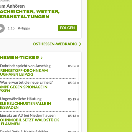
um Anhören
ACHRICHTEN, WETTER,
ERANSTALTUNGEN
FOLGEN
1:15
V-Tipps
OSTHESSEN-WEBRADIO
HEMEN-TICKER
Dobrindt spricht von Anschlag
05:36
PRENGSTOFF-DROHNE AM
LUGHAFEN LEIPZIG
Was erwartet die neue Einheit?
05:26
AMPF GEGEN SPIONAGE IN
ESSEN
Ungewöhnliche Häufung
05:19
IELE KEUCHHUSTENFÄLLE IN
IESBADEN
Einsatz an A3 bei Niedernhausen
05:13
OHNMOBIL SETZT WALDSTÜCK
N FLAMMEN