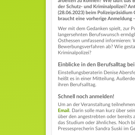
arbeiten zu können? Wie läuft das
der Schutz- und Kriminalpolizei? A
(28.06.2023) beim Polizeipräsidium 
braucht eine vorherige Anmeldung -
Wer mit dem Gedanken spielt, zur Po
langersehnten Berufswunsch ermögli
Osthessen umfassend informieren: W
Bewerbungsverfahren ab? Wie gestal
Kriminalpolizei?
Einblicke in den Berufsalltag bei
Einstellungsberaterin Denise Abersf
heißt es in einer Mitteilung. Außerd
ihren Berufsalltag.
Schnell noch anmelden!
Um an der Veranstaltung teilnehmen
Email
. Darin solle man kurz über se
über den angestrebten oder bereits 
das Studium oder ähnliches. Noch 
Pressesprecherin Sandra Suski im 