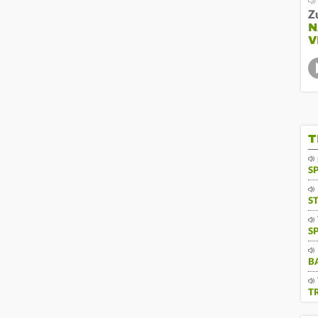
Z
N
V
T
S
S
S
B
T