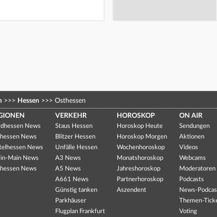
n
>>>
Hessen
>>>
Osthessen
GIONEN
VERKEHR
HOROSKOP
ON AIR
dhessen News
Staus Hessen
Horoskop Heute
Sendungen
hessen News
Blitzer Hessen
Horoskop Morgen
Aktionen
telhessen News
Unfälle Hessen
Wochenhoroskop
Videos
in-Main News
A3 News
Monatshoroskop
Webcams
hessen News
A5 News
Jahreshoroskop
Moderatoren
A661 News
Partnerhoroskop
Podcasts
Günstig tanken
Aszendent
News-Podcas
Parkhäuser
Themen-Tick
Flugplan Frankfurt
Voting