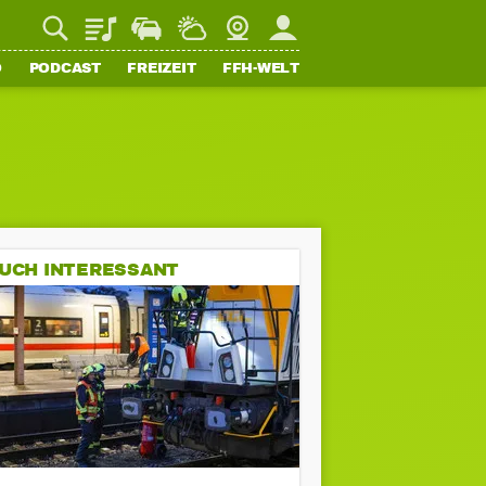
Playlist
Staupilot
Wetter
Webcam
Mein FFH
O
PODCAST
FREIZEIT
FFH-WELT
UCH INTERESSANT