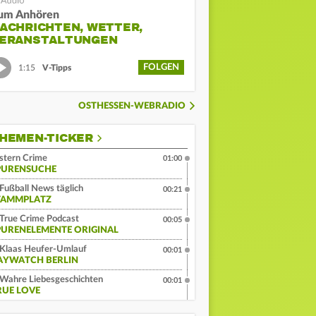
um Anhören
ACHRICHTEN, WETTER,
ERANSTALTUNGEN
FOLGEN
1:15
V-Tipps
OSTHESSEN-WEBRADIO
HEMEN-TICKER
stern Crime
01:00
PURENSUCHE
Fußball News täglich
00:21
TAMMPLATZ
True Crime Podcast
00:05
PURENELEMENTE ORIGINAL
Klaas Heufer-Umlauf
00:01
AYWATCH BERLIN
Wahre Liebesgeschichten
00:01
RUE LOVE