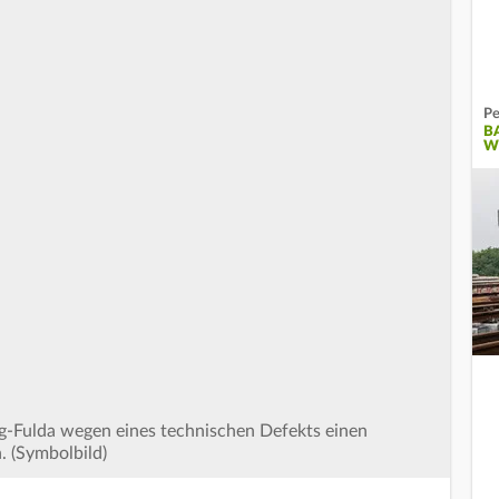
Pe
B
W
rg-Fulda wegen eines technischen Defekts einen
. (Symbolbild)