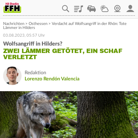
Playlist
Staupilot
Wetter
Webcam
Mein
Nachrichten
>
Osthessen
>
Verdacht auf Wolfsangriff in der Rhön: Tote
Lämmer in Hilders
03.08.2023, 05:57 Uhr
Wolfsangriff in Hilders?
ZWEI LÄMMER GETÖTET, EIN SCHAF
VERLETZT
Redaktion
Lorenzo Rendón Valencia