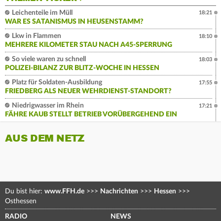
Leichenteile im Müll
18:21
WAR ES SATANISMUS IN HEUSENSTAMM?
Lkw in Flammen
18:10
MEHRERE KILOMETER STAU NACH A45-SPERRUNG
So viele waren zu schnell
18:03
POLIZEI-BILANZ ZUR BLITZ-WOCHE IN HESSEN
Platz für Soldaten-Ausbildung
17:55
FRIEDBERG ALS NEUER WEHRDIENST-STANDORT?
Niedrigwasser im Rhein
17:21
FÄHRE KAUB STELLT BETRIEB VORÜBERGEHEND EIN
AUS DEM NETZ
Du bist hier:
www.FFH.de
>>>
Nachrichten
>>>
Hessen
>>>
Osthessen
RADIO
NEWS