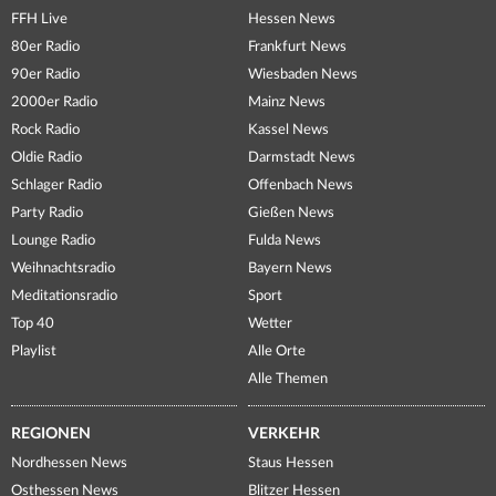
FFH Live
Hessen News
80er Radio
Frankfurt News
90er Radio
Wiesbaden News
2000er Radio
Mainz News
Rock Radio
Kassel News
Oldie Radio
Darmstadt News
Schlager Radio
Offenbach News
Party Radio
Gießen News
Lounge Radio
Fulda News
Weihnachtsradio
Bayern News
Meditationsradio
Sport
Top 40
Wetter
Playlist
Alle Orte
Alle Themen
REGIONEN
VERKEHR
Nordhessen News
Staus Hessen
Osthessen News
Blitzer Hessen