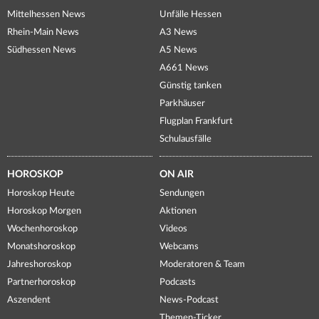
Mittelhessen News
Unfälle Hessen
Rhein-Main News
A3 News
Südhessen News
A5 News
A661 News
Günstig tanken
Parkhäuser
Flugplan Frankfurt
Schulausfälle
HOROSKOP
ON AIR
Horoskop Heute
Sendungen
Horoskop Morgen
Aktionen
Wochenhoroskop
Videos
Monatshoroskop
Webcams
Jahreshoroskop
Moderatoren & Team
Partnerhoroskop
Podcasts
Aszendent
News-Podcast
Themen-Ticker