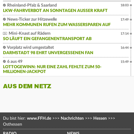
Rheinland-Pfalz & Saarland
18:03
LKW-FAHRVERBOT AN SONNTAGEN AUSSER KRAFT
News-Ticker zur Hitzewelle
17:49
MEHR KOMMUNEN RUFEN ZUM WASSERSPAREN AUF
Mini-Knast auf Rädern
17:14
SO LÄUFT EIN GEFANGENENTRANSPORT AB
Vorplatz wird umgestaltet
16:44
DARMSTADT 98 EHRT UNVERGESSENEN FAN
6 aus 49
15:49
LOTTOGEWINN: NUR EINE ZAHL FEHLTE ZUM 50-
MILLIONEN-JACKPOT
AUS DEM NETZ
Du bist hier:
www.FFH.de
>>>
Nachrichten
>>>
Hessen
>>>
Osthessen
RADIO
NEWS