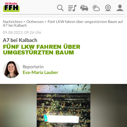
Playlist
Staupilot
Wetter
Webcam
Mein
Nachrichten
>
Osthessen
>
Fünf LKW fahren über umgestürzten Baum auf
A7 bei Kalbach
09.08.2023, 09:26 Uhr
A7 bei Kalbach
FÜNF LKW FAHREN ÜBER
UMGESTÜRZTEN BAUM
Reporterin
Eva-Maria Lauber