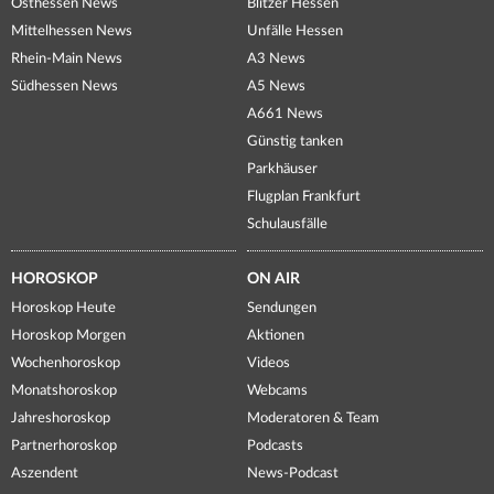
Osthessen News
Blitzer Hessen
Mittelhessen News
Unfälle Hessen
Rhein-Main News
A3 News
Südhessen News
A5 News
A661 News
Günstig tanken
Parkhäuser
Flugplan Frankfurt
Schulausfälle
HOROSKOP
ON AIR
Horoskop Heute
Sendungen
Horoskop Morgen
Aktionen
Wochenhoroskop
Videos
Monatshoroskop
Webcams
Jahreshoroskop
Moderatoren & Team
Partnerhoroskop
Podcasts
Aszendent
News-Podcast