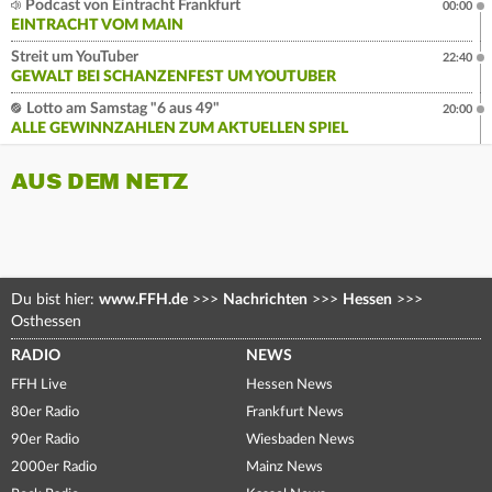
Podcast von Eintracht Frankfurt
00:00
EINTRACHT VOM MAIN
Streit um YouTuber
22:40
GEWALT BEI SCHANZENFEST UM YOUTUBER
Lotto am Samstag "6 aus 49"
20:00
ALLE GEWINNZAHLEN ZUM AKTUELLEN SPIEL
AUS DEM NETZ
Du bist hier:
www.FFH.de
>>>
Nachrichten
>>>
Hessen
>>>
Osthessen
RADIO
NEWS
FFH Live
Hessen News
80er Radio
Frankfurt News
90er Radio
Wiesbaden News
2000er Radio
Mainz News