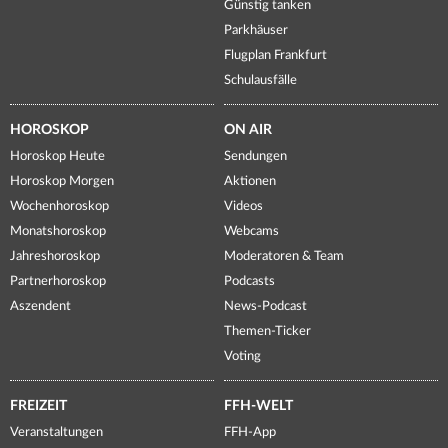
Günstig tanken
Parkhäuser
Flugplan Frankfurt
Schulausfälle
HOROSKOP
ON AIR
Horoskop Heute
Sendungen
Horoskop Morgen
Aktionen
Wochenhoroskop
Videos
Monatshoroskop
Webcams
Jahreshoroskop
Moderatoren & Team
Partnerhoroskop
Podcasts
Aszendent
News-Podcast
Themen-Ticker
Voting
FREIZEIT
FFH-WELT
Veranstaltungen
FFH-App