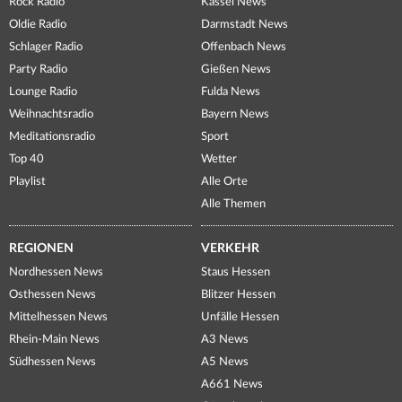
Rock Radio
Kassel News
Oldie Radio
Darmstadt News
Schlager Radio
Offenbach News
Party Radio
Gießen News
Lounge Radio
Fulda News
Weihnachtsradio
Bayern News
Meditationsradio
Sport
Top 40
Wetter
Playlist
Alle Orte
Alle Themen
REGIONEN
VERKEHR
Nordhessen News
Staus Hessen
Osthessen News
Blitzer Hessen
Mittelhessen News
Unfälle Hessen
Rhein-Main News
A3 News
Südhessen News
A5 News
A661 News