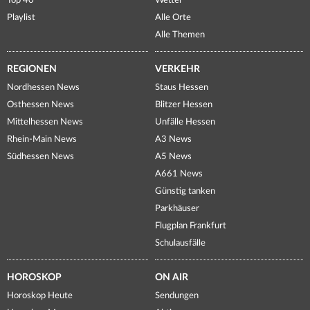
Top 40
Wetter
Playlist
Alle Orte
Alle Themen
REGIONEN
VERKEHR
Nordhessen News
Staus Hessen
Osthessen News
Blitzer Hessen
Mittelhessen News
Unfälle Hessen
Rhein-Main News
A3 News
Südhessen News
A5 News
A661 News
Günstig tanken
Parkhäuser
Flugplan Frankfurt
Schulausfälle
HOROSKOP
ON AIR
Horoskop Heute
Sendungen