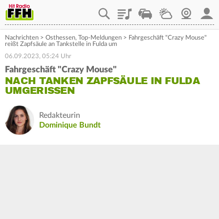
Playlist
Staupilot
Wetter
Webcam
Mein
Nachrichten
>
Osthessen
,
Top-Meldungen
>
Fahrgeschäft "Crazy Mouse"
reißt Zapfsäule an Tankstelle in Fulda um
06.09.2023, 05:24 Uhr
Fahrgeschäft "Crazy Mouse"
NACH TANKEN ZAPFSÄULE IN FULDA
UMGERISSEN
Redakteurin
Dominique Bundt