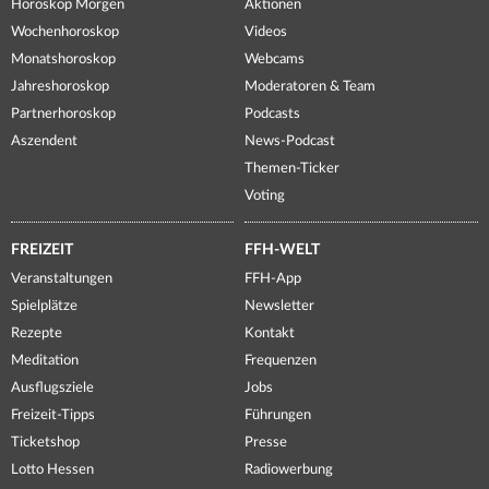
Horoskop Morgen
Aktionen
Wochenhoroskop
Videos
Monatshoroskop
Webcams
Jahreshoroskop
Moderatoren & Team
Partnerhoroskop
Podcasts
Aszendent
News-Podcast
Themen-Ticker
Voting
FREIZEIT
FFH-WELT
Veranstaltungen
FFH-App
Spielplätze
Newsletter
Rezepte
Kontakt
Meditation
Frequenzen
Ausflugsziele
Jobs
Freizeit-Tipps
Führungen
Ticketshop
Presse
Lotto Hessen
Radiowerbung