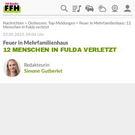
Playlist
Staupilot
Wetter
Webcam
Mein
Nachrichten
>
Osthessen
,
Top-Meldungen
>
Feuer in Mehrfamilienhaus: 12
Menschen in Fulda verletzt
23.09.2023, 09:04 Uhr
Feuer in Mehrfamilienhaus
12 MENSCHEN IN FULDA VERLETZT
Redakteurin
Simone Gutberlet