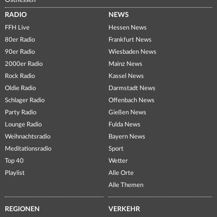
RADIO
NEWS
FFH Live
Hessen News
80er Radio
Frankfurt News
90er Radio
Wiesbaden News
2000er Radio
Mainz News
Rock Radio
Kassel News
Oldie Radio
Darmstadt News
Schlager Radio
Offenbach News
Party Radio
Gießen News
Lounge Radio
Fulda News
Weihnachtsradio
Bayern News
Meditationsradio
Sport
Top 40
Wetter
Playlist
Alle Orte
Alle Themen
REGIONEN
VERKEHR