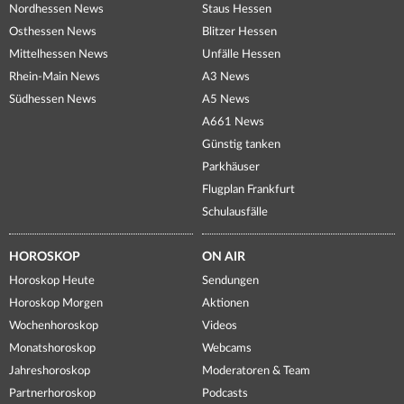
Nordhessen News
Staus Hessen
Osthessen News
Blitzer Hessen
Mittelhessen News
Unfälle Hessen
Rhein-Main News
A3 News
Südhessen News
A5 News
A661 News
Günstig tanken
Parkhäuser
Flugplan Frankfurt
Schulausfälle
HOROSKOP
ON AIR
Horoskop Heute
Sendungen
Horoskop Morgen
Aktionen
Wochenhoroskop
Videos
Monatshoroskop
Webcams
Jahreshoroskop
Moderatoren & Team
Partnerhoroskop
Podcasts