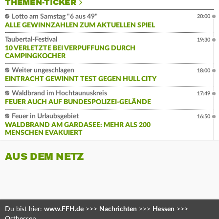
THEMEN-TICKER
Lotto am Samstag "6 aus 49"
20:00
ALLE GEWINNZAHLEN ZUM AKTUELLEN SPIEL
Taubertal-Festival
19:30
10 VERLETZTE BEI VERPUFFUNG DURCH
CAMPINGKOCHER
Weiter ungeschlagen
18:00
EINTRACHT GEWINNT TEST GEGEN HULL CITY
Waldbrand im Hochtaunuskreis
17:49
FEUER AUCH AUF BUNDESPOLIZEI-GELÄNDE
Feuer in Urlaubsgebiet
16:50
WALDBRAND AM GARDASEE: MEHR ALS 200
MENSCHEN EVAKUIERT
AUS DEM NETZ
Du bist hier:
www.FFH.de
>>>
Nachrichten
>>>
Hessen
>>>
Osthessen