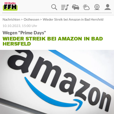
Playlist
Staupilot
Wetter
Webcam
Mein
Nachrichten
>
Osthessen
>
Wieder Streik bei Amazon in Bad Hersfeld
10.10.2023, 15:00 Uhr
Wegen "Prime Days"
WIEDER STREIK BEI AMAZON IN BAD
HERSFELD