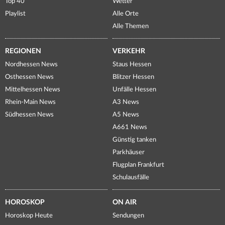
Top 40
Wetter
Playlist
Alle Orte
Alle Themen
REGIONEN
VERKEHR
Nordhessen News
Staus Hessen
Osthessen News
Blitzer Hessen
Mittelhessen News
Unfälle Hessen
Rhein-Main News
A3 News
Südhessen News
A5 News
A661 News
Günstig tanken
Parkhäuser
Flugplan Frankfurt
Schulausfälle
HOROSKOP
ON AIR
Horoskop Heute
Sendungen