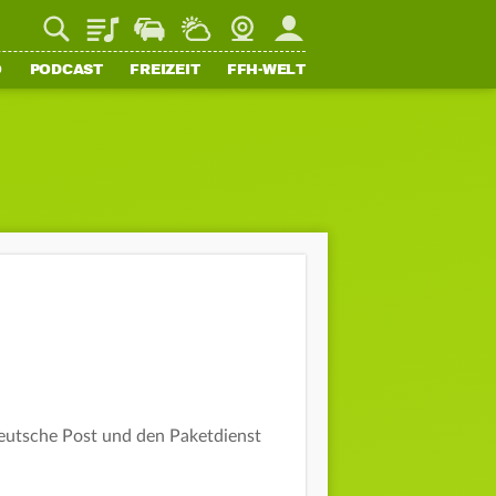
Playlist
Staupilot
Wetter
Webcam
Mein FFH
O
PODCAST
FREIZEIT
FFH-WELT
Deutsche Post und den Paketdienst