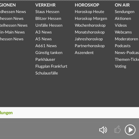
GIONEN
VERKEHR
HOROSKOP
ON AIR
dhessen News
Staus Hessen
Horoskop Heute
Sendungen
hessen News
Blitzer Hessen
Horoskop Morgen
Aktionen
telhessen News
Unfälle Hessen
Wochenhoroskop
Videos
in-Main News
A3 News
Monatshoroskop
Webcams
hessen News
A5 News
Jahreshoroskop
Moderatoren
A661 News
Partnerhoroskop
Podcasts
Günstig tanken
Aszendent
News-Podcas
Parkhäuser
Themen-Tick
Flugplan Frankfurt
Voting
Schulausfälle
llungen