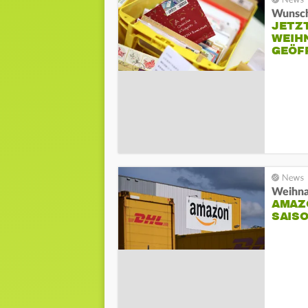
Wunsch
JETZ
WEIH
GEÖF
Weihnac
AMAZ
SAIS