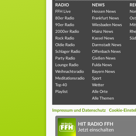
RADIO
NEWS
RE
FFH Live
Hessen News
Nor
80er Radio
Frankfurt News
Ost
90er Radio
Wiesbaden News
Mit
2000er Radio
Mainz News
Rhe
Rock Radio
Kassel News
Süd
Oldie Radio
Darmstadt News
Schlager Radio
Offenbach News
Party Radio
Gießen News
Lounge Radio
Fulda News
Weihnachtsradio
Bayern News
Meditationsradio
Sport
Top 40
Wetter
Playlist
Alle Orte
Alle Themen
Impressum und Datenschutz
Cookie-Einste
HIT RADIO FFH
Jetzt einschalten