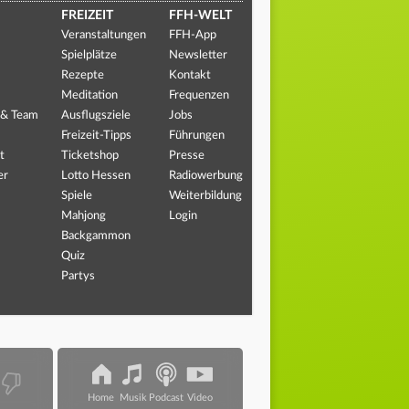
FREIZEIT
FFH-WELT
Veranstaltungen
FFH-App
Spielplätze
Newsletter
Rezepte
Kontakt
Meditation
Frequenzen
 & Team
Ausflugsziele
Jobs
Freizeit-Tipps
Führungen
t
Ticketshop
Presse
er
Lotto Hessen
Radiowerbung
Spiele
Weiterbildung
Mahjong
Login
Backgammon
Quiz
Partys
Home
Musik
Podcast
Video