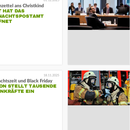
01.12.2025
zettel ans Christkind
T HAT DAS
NACHTSPOSTAMT
FNET
18.11.2025
htszeit und Black Friday
ON STELLT TAUSENDE
ONKRÄFTE EIN