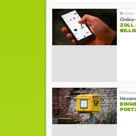
Online
ZOLL 
BILL
Hessent
EING
POST