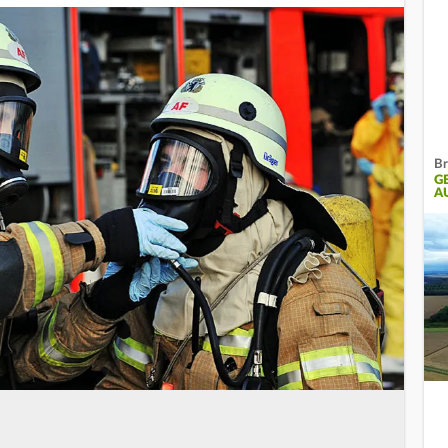
Br
G
A