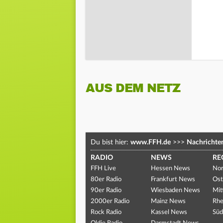
AUS DEM NETZ
Du bist hier:
www.FFH.de
>>>
Nachrichte
RADIO
NEWS
RE
FFH Live
Hessen News
Nor
80er Radio
Frankfurt News
Ost
90er Radio
Wiesbaden News
Mit
2000er Radio
Mainz News
Rhe
Rock Radio
Kassel News
Süd