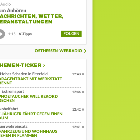
um Anhören
ACHRICHTEN, WETTER,
ERANSTALTUNGEN
FOLGEN
1:15
V-Tipps
OSTHESSEN-WEBRADIO
HEMEN-TICKER
Hoher Schaden in Eiterfeld
12:48
ARAGENTRAKT MIT WERKSTATT
RENNT
Extremsport
12:44
PNOETAUCHER WILL REKORD
RECHEN
koholfahrt
12:42
7-JÄHRIGER FÄHRT GEGEN EINEN
AUM
uerwehreinsatz
12:41
-FAHRZEUG UND WOHNHAUS
TEHEN IN FLAMMEN