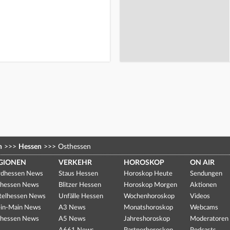
n
>>>
Hessen
>>>
Osthessen
GIONEN
VERKEHR
HOROSKOP
ON AIR
dhessen News
Staus Hessen
Horoskop Heute
Sendungen
hessen News
Blitzer Hessen
Horoskop Morgen
Aktionen
telhessen News
Unfälle Hessen
Wochenhoroskop
Videos
in-Main News
A3 News
Monatshoroskop
Webcams
hessen News
A5 News
Jahreshoroskop
Moderatoren