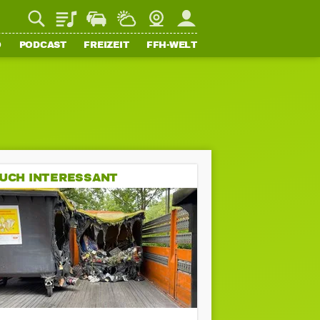
Playlist
Staupilot
Wetter
Webcam
Mein FFH
O
PODCAST
FREIZEIT
FFH-WELT
UCH INTERESSANT