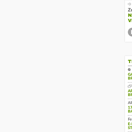
Z
N
V
T
G
B
A
B
Al
1
B
Fe
E
S