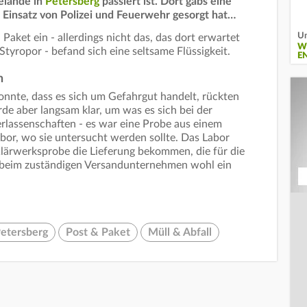
elände in
Petersberg
passiert ist. Dort gabs eine
n Einsatz von Polizei und Feuerwehr gesorgt hat…
Um
 Paket ein - allerdings nicht das, das dort erwartet
W
Styropor - befand sich eine seltsame Flüssigkeit.
E
n
nnte, dass es sich um Gefahrgut handelt, rückten
e aber langsam klar, um was es sich bei der
terlassenschaften - es war eine Probe aus einem
abor, wo sie untersucht werden sollte. Das Labor
lärwerksprobe die Lieferung bekommen, die für die
r beim zuständigen Versandunternehmen wohl ein
etersberg
Post & Paket
Müll & Abfall