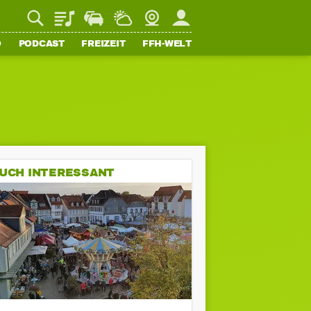
Playlist
Staupilot
Wetter
Webcam
Mein FFH
O
PODCAST
FREIZEIT
FFH-WELT
UCH INTERESSANT