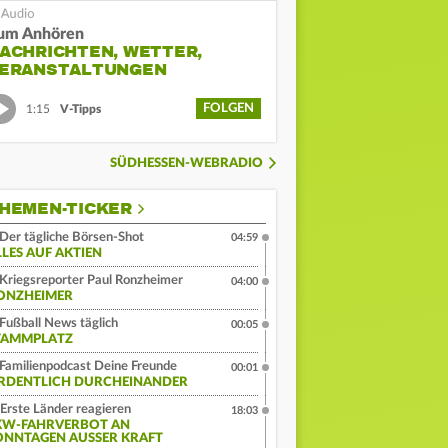
um Anhören
ACHRICHTEN, WETTER,
ERANSTALTUNGEN
FOLGEN
1:15
V-Tipps
SÜDHESSEN-WEBRADIO
HEMEN-TICKER
Der tägliche Börsen-Shot
04:59
LLES AUF AKTIEN
Kriegsreporter Paul Ronzheimer
04:00
ONZHEIMER
Fußball News täglich
00:05
TAMMPLATZ
Familienpodcast Deine Freunde
00:01
RDENTLICH DURCHEINANDER
Erste Länder reagieren
18:03
KW-FAHRVERBOT AN
ONNTAGEN AUSSER KRAFT