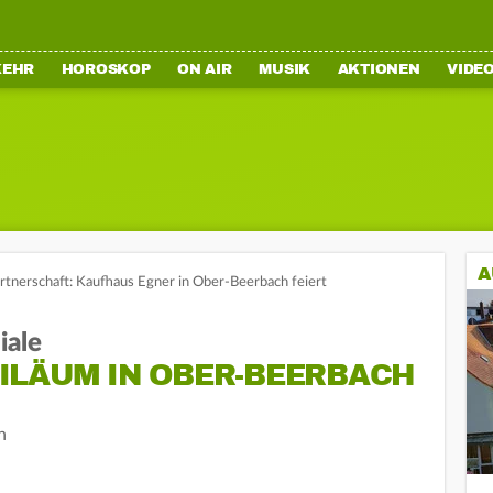
KEHR
HOROSKOP
ON AIR
MUSIK
AKTIONEN
VIDE
A
rtnerschaft: Kaufhaus Egner in Ober-Beerbach feiert
iale
ILÄUM IN OBER-BEERBACH
n