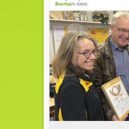
Beerbac
h dabei.