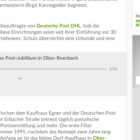
rmeisterin Birgit Kannegießer begleitet.
Ma
n
M
ikbeauftragte von
Deutsche Post DHL
, hob die
I
Diese Einrichtungen seien seit ihrer Einführung vor 30
ernehmens. Schulz überreichte eine Urkunde und eine
as Post-Jubiläum in Ober-Beerbach
1:13
wischen dem Kaufhaus Egner und der Deutschen Post
er Erbacher Straße betreut täglich postalische
Portoermittlung und mehr. Die erste Filial-
Sommer 1995, nachdem das Konzept zwei Jahre lang
 Anfang an ist das kleine Dorf-Kaufhaus in
Ober-