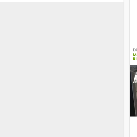
Di
M
R