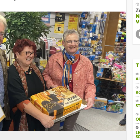
Z
N
V
T
A
R
S
O
L
S