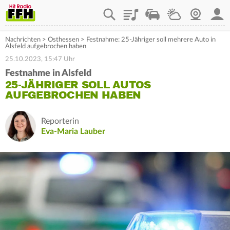
Playlist
Staupilot
Wetter
Webcam
Mein
Nachrichten
>
Osthessen
>
Festnahme: 25-Jähriger soll mehrere Auto in
Alsfeld aufgebrochen haben
25.10.2023, 15:47 Uhr
Festnahme in Alsfeld
25-JÄHRIGER SOLL AUTOS
AUFGEBROCHEN HABEN
Reporterin
Eva-Maria Lauber