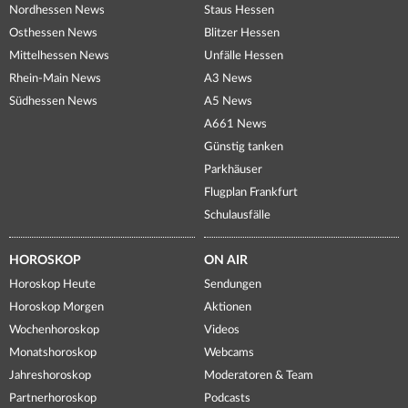
Nordhessen News
Staus Hessen
Osthessen News
Blitzer Hessen
Mittelhessen News
Unfälle Hessen
Rhein-Main News
A3 News
Südhessen News
A5 News
A661 News
Günstig tanken
Parkhäuser
Flugplan Frankfurt
Schulausfälle
HOROSKOP
ON AIR
Horoskop Heute
Sendungen
Horoskop Morgen
Aktionen
Wochenhoroskop
Videos
Monatshoroskop
Webcams
Jahreshoroskop
Moderatoren & Team
Partnerhoroskop
Podcasts