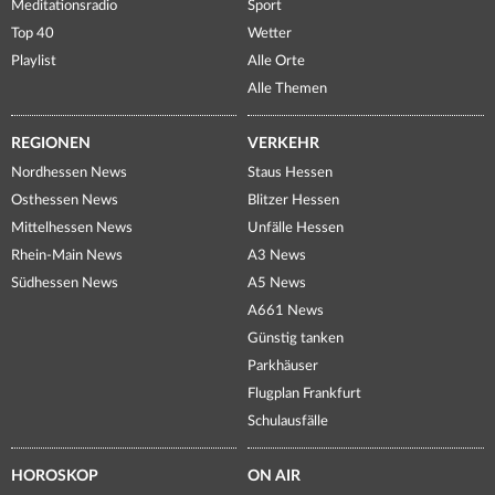
Meditationsradio
Sport
Top 40
Wetter
Playlist
Alle Orte
Alle Themen
REGIONEN
VERKEHR
Nordhessen News
Staus Hessen
Osthessen News
Blitzer Hessen
Mittelhessen News
Unfälle Hessen
Rhein-Main News
A3 News
Südhessen News
A5 News
A661 News
Günstig tanken
Parkhäuser
Flugplan Frankfurt
Schulausfälle
HOROSKOP
ON AIR