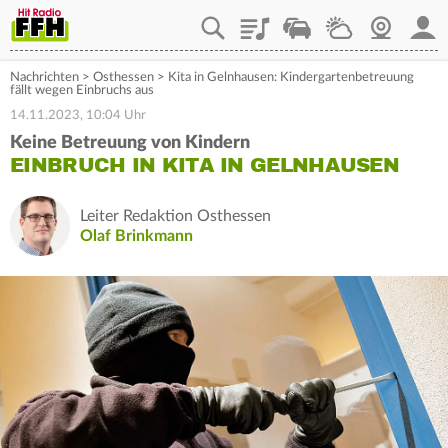
Playlist
Staupilot
Wetter
Webcam
Mein
Nachrichten
>
Osthessen
>
Kita in Gelnhausen: Kindergartenbetreuung
fällt wegen Einbruchs aus
14.11.2023, 10:04 Uhr
Keine Betreuung von Kindern
EINBRUCH IN KITA IN GELNHAUSEN
Leiter Redaktion Osthessen
Olaf Brinkmann