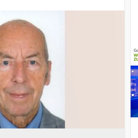
Go
W
Z