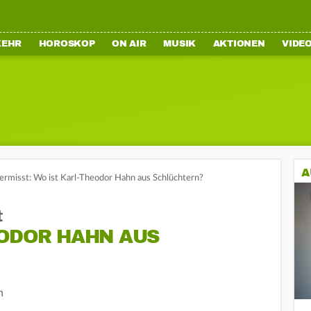
KEHR
HOROSKOP
ON AIR
MUSIK
AKTIONEN
VIDE
A
vermisst: Wo ist Karl-Theodor Hahn aus Schlüchtern?
t
EODOR HAHN AUS
n