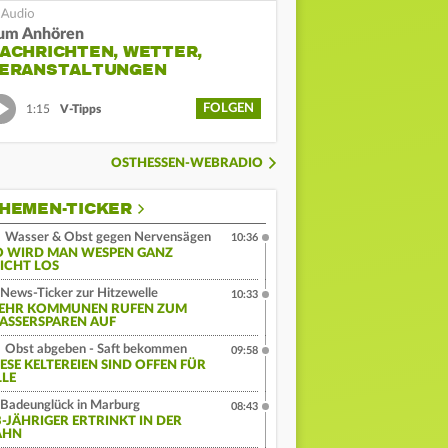
um Anhören
ACHRICHTEN, WETTER,
ERANSTALTUNGEN
FOLGEN
1:15
V-Tipps
OSTHESSEN-WEBRADIO
HEMEN-TICKER
Wasser & Obst gegen Nervensägen
10:36
O WIRD MAN WESPEN GANZ
EICHT LOS
News-Ticker zur Hitzewelle
10:33
EHR KOMMUNEN RUFEN ZUM
ASSERSPAREN AUF
Obst abgeben - Saft bekommen
09:58
IESE KELTEREIEN SIND OFFEN FÜR
LLE
Badeunglück in Marburg
08:43
3-JÄHRIGER ERTRINKT IN DER
AHN