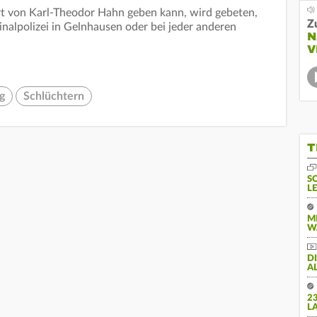
t von Karl-Theodor Hahn geben kann, wird gebeten,
Z
nalpolizei in Gelnhausen oder bei jeder anderen
N
V
g
Schlüchtern
T
S
L
M
W
D
A
2
L