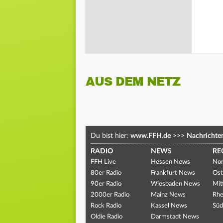
AUS DEM NETZ
Du bist hier:
www.FFH.de
>>>
Nachrichte
RADIO
NEWS
RE
FFH Live
Hessen News
Nor
80er Radio
Frankfurt News
Ost
90er Radio
Wiesbaden News
Mit
2000er Radio
Mainz News
Rhe
Rock Radio
Kassel News
Süd
Oldie Radio
Darmstadt News