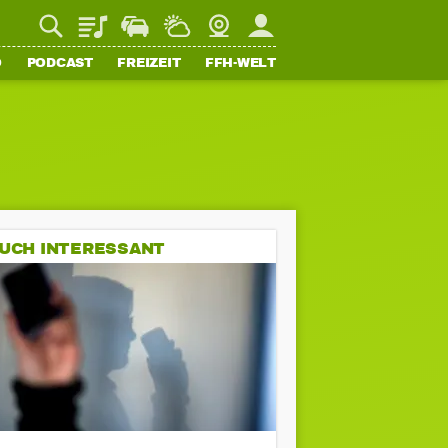
Playlist
Staupilot
Wetter
Webcam
Mein FFH
O
PODCAST
FREIZEIT
FFH-WELT
UCH INTERESSANT