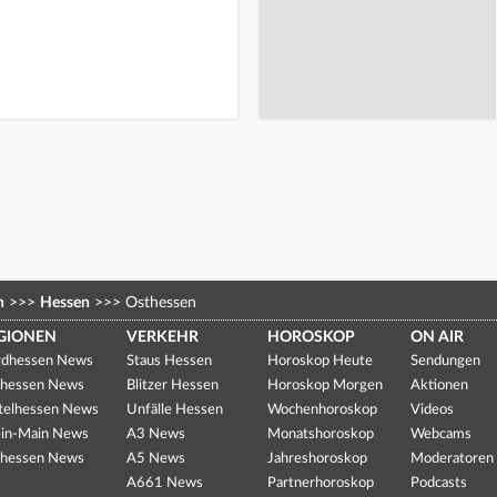
n
>>>
Hessen
>>>
Osthessen
GIONEN
VERKEHR
HOROSKOP
ON AIR
dhessen News
Staus Hessen
Horoskop Heute
Sendungen
hessen News
Blitzer Hessen
Horoskop Morgen
Aktionen
telhessen News
Unfälle Hessen
Wochenhoroskop
Videos
in-Main News
A3 News
Monatshoroskop
Webcams
hessen News
A5 News
Jahreshoroskop
Moderatoren
A661 News
Partnerhoroskop
Podcasts