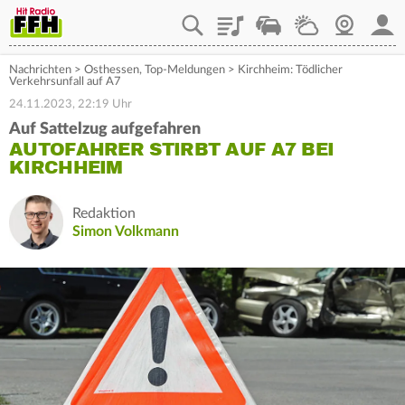
Playlist
Staupilot
Wetter
Webcam
Mein
Nachrichten
>
Osthessen
,
Top-Meldungen
>
Kirchheim: Tödlicher
Verkehrsunfall auf A7
24.11.2023, 22:19 Uhr
Auf Sattelzug aufgefahren
AUTOFAHRER STIRBT AUF A7 BEI
KIRCHHEIM
Redaktion
Simon Volkmann