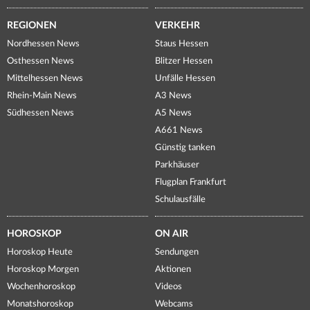
REGIONEN
VERKEHR
Nordhessen News
Staus Hessen
Osthessen News
Blitzer Hessen
Mittelhessen News
Unfälle Hessen
Rhein-Main News
A3 News
Südhessen News
A5 News
A661 News
Günstig tanken
Parkhäuser
Flugplan Frankfurt
Schulausfälle
HOROSKOP
ON AIR
Horoskop Heute
Sendungen
Horoskop Morgen
Aktionen
Wochenhoroskop
Videos
Monatshoroskop
Webcams