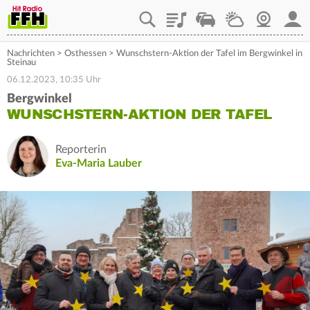
Playlist
Staupilot
Wetter
Webcam
Mein
Nachrichten
>
Osthessen
>
Wunschstern-Aktion der Tafel im Bergwinkel in
Steinau
06.12.2023, 10:35 Uhr
Bergwinkel
WUNSCHSTERN-AKTION DER TAFEL
Reporterin
Eva-Maria Lauber