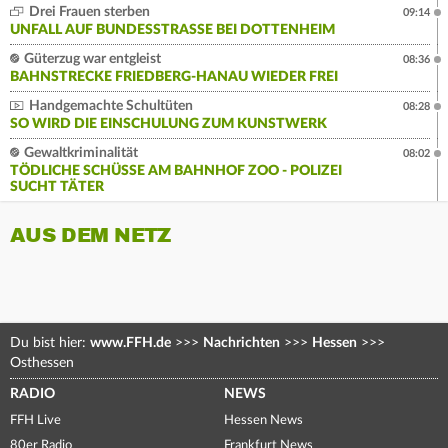
Drei Frauen sterben
09:14
UNFALL AUF BUNDESSTRASSE BEI DOTTENHEIM
Güterzug war entgleist
08:36
BAHNSTRECKE FRIEDBERG-HANAU WIEDER FREI
Handgemachte Schultüten
08:28
SO WIRD DIE EINSCHULUNG ZUM KUNSTWERK
Gewaltkriminalität
08:02
TÖDLICHE SCHÜSSE AM BAHNHOF ZOO - POLIZEI
SUCHT TÄTER
AUS DEM NETZ
Du bist hier:
www.FFH.de
>>>
Nachrichten
>>>
Hessen
>>>
Osthessen
RADIO
NEWS
FFH Live
Hessen News
80er Radio
Frankfurt News