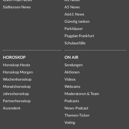
Rhein-Main News
A3 News
Südhessen News
A5 News
A661 News
Günstig tanken
Parkhäuser
Flugplan Frankfurt
Schulausfälle
HOROSKOP
ON AIR
Horoskop Heute
Sendungen
Horoskop Morgen
Aktionen
Wochenhoroskop
Videos
Monatshoroskop
Webcams
Jahreshoroskop
Moderatoren & Team
Partnerhoroskop
Podcasts
Aszendent
News-Podcast
Themen-Ticker
Voting