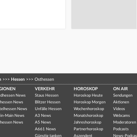
n
>>>
Hessen
>>>
Osthessen
GIONEN
VERKEHR
HOROSKOP
ON AIR
dhessen News
Staus Hessen
Horoskop Heute
Sendungen
hessen News
Blitzer Hessen
Horoskop Morgen
Aktionen
telhessen News
Unfälle Hessen
Wochenhoroskop
Videos
in-Main News
A3 News
Monatshoroskop
Webcams
hessen News
A5 News
Jahreshoroskop
Moderatoren
A661 News
Partnerhoroskop
Podcasts
Günstig tanken
Aszendent
News-Podcas