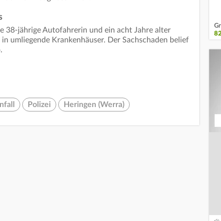
s
Gr
 38-jährige Autofahrerin und ein acht Jahre alter
8
zt in umliegende Krankenhäuser. Der Sachschaden belief
.
fall
Polizei
Heringen (Werra)