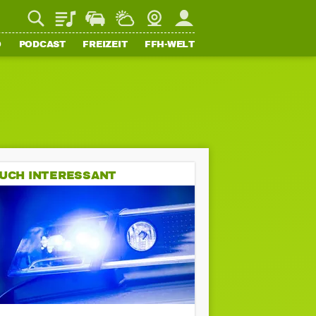
Playlist
Staupilot
Wetter
Webcam
Mein FFH
O
PODCAST
FREIZEIT
FFH-WELT
UCH INTERESSANT