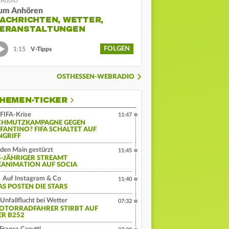
um Anhören
ACHRICHTEN, WETTER,
ERANSTALTUNGEN
FOLGEN
1:15
V-Tipps
OSTHESSEN-WEBRADIO
HEMEN-TICKER
FIFA-Krise
11:47
CHMUTZKAMPAGNE GEGEN
NFANTINO? FIFA SCHALTET AUF
NGRIFF
 den Main gestürzt
11:45
5-JÄHRIGER STREAMT
EANIMATION AUF SOCIA
Auf Instagram & Co
11:40
AS POSTEN DIE STARS
Unfallflucht bei Wetter
07:32
OTORRADFAHRER STIRBT AUF
ER B252