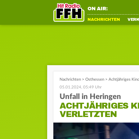
ON AIR:
NACHRICHTEN
VER
Nachrichten
>
Osthessen
>
Achtjähriges Kin
05.01.2024, 05:49 Uhr
Unfall in Heringen
ACHTJÄHRIGES K
VERLETZTEN