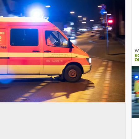
Wi
K
O