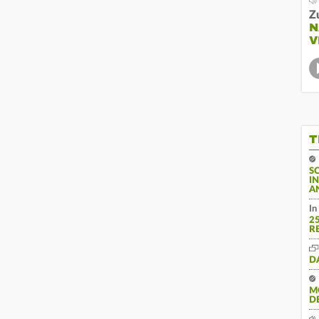
Z
N
V
T
S
I
A
In
2
R
D
M
D