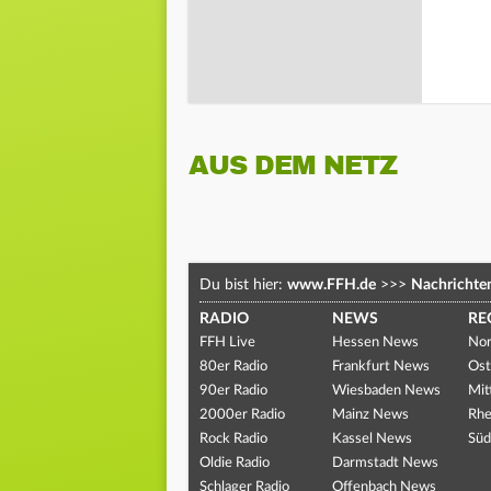
AUS DEM NETZ
Du bist hier:
www.FFH.de
>>>
Nachrichte
RADIO
NEWS
RE
FFH Live
Hessen News
Nor
80er Radio
Frankfurt News
Ost
90er Radio
Wiesbaden News
Mit
2000er Radio
Mainz News
Rhe
Rock Radio
Kassel News
Süd
Oldie Radio
Darmstadt News
Schlager Radio
Offenbach News