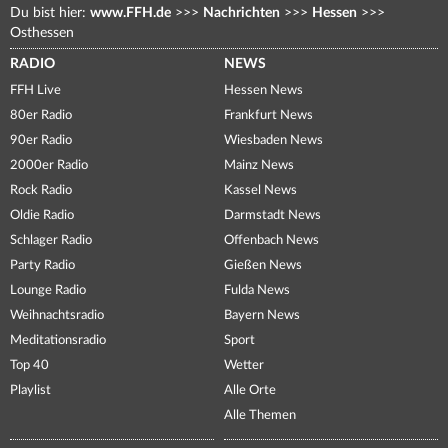
Du bist hier:
www.FFH.de
>>>
Nachrichten
>>>
Hessen
>>>
Osthessen
RADIO
NEWS
FFH Live
Hessen News
80er Radio
Frankfurt News
90er Radio
Wiesbaden News
2000er Radio
Mainz News
Rock Radio
Kassel News
Oldie Radio
Darmstadt News
Schlager Radio
Offenbach News
Party Radio
Gießen News
Lounge Radio
Fulda News
Weihnachtsradio
Bayern News
Meditationsradio
Sport
Top 40
Wetter
Playlist
Alle Orte
Alle Themen