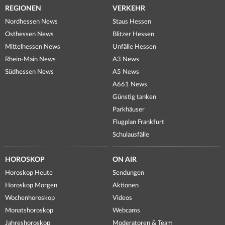
REGIONEN
VERKEHR
Nordhessen News
Staus Hessen
Osthessen News
Blitzer Hessen
Mittelhessen News
Unfälle Hessen
Rhein-Main News
A3 News
Südhessen News
A5 News
A661 News
Günstig tanken
Parkhäuser
Flugplan Frankfurt
Schulausfälle
HOROSKOP
ON AIR
Horoskop Heute
Sendungen
Horoskop Morgen
Aktionen
Wochenhoroskop
Videos
Monatshoroskop
Webcams
Jahreshoroskop
Moderatoren & Team