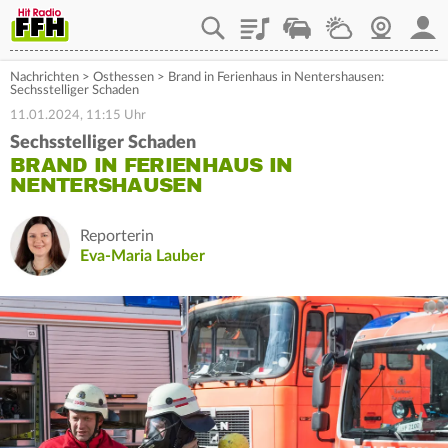
Playlist
Staupilot
Wetter
Webcam
Mein
Nachrichten
>
Osthessen
>
Brand in Ferienhaus in Nentershausen:
Sechsstelliger Schaden
11.01.2024, 11:15 Uhr
Sechsstelliger Schaden
BRAND IN FERIENHAUS IN
NENTERSHAUSEN
Reporterin
Eva-Maria Lauber