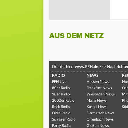
AUS DEM NETZ
Du bist hier:
www.FFH.de
>>>
Nachrichte
RADIO
NEWS
RE
FFH Live
Hessen News
Nor
80er Radio
Frankfurt News
Ost
90er Radio
Wiesbaden News
Mit
2000er Radio
Mainz News
Rhe
Rock Radio
Kassel News
Süd
Oldie Radio
Darmstadt News
Schlager Radio
Offenbach News
Party Radio
Gießen News