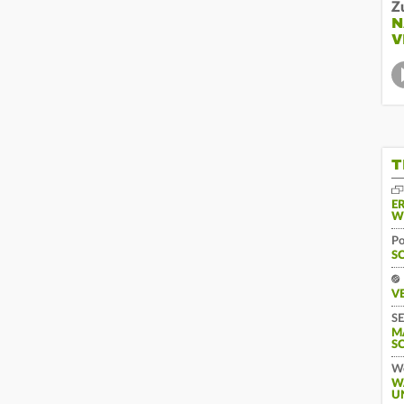
Z
N
V
T
E
W
Po
S
V
SE
M
S
We
W
U