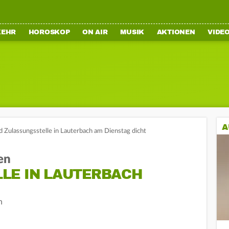
KEHR
HOROSKOP
ON AIR
MUSIK
AKTIONEN
VIDE
A
d Zulassungsstelle in Lauterbach am Dienstag dicht
en
LE IN LAUTERBACH
n