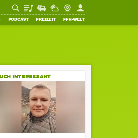
Playlist
Staupilot
Wetter
Webcam
Mein FFH
O
PODCAST
FREIZEIT
FFH-WELT
UCH INTERESSANT