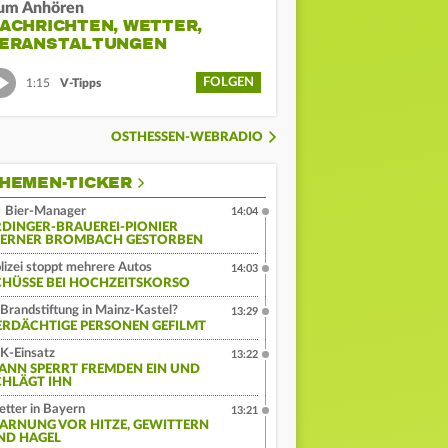
um Anhören
ACHRICHTEN, WETTER,
ERANSTALTUNGEN
FOLGEN
1:15
V-Tipps
OSTHESSEN-WEBRADIO
HEMEN-TICKER
Bier-Manager
14:04
RDINGER-BRAUEREI-PIONIER
ERNER BROMBACH GESTORBEN
lizei stoppt mehrere Autos
14:03
CHÜSSE BEI HOCHZEITSKORSO
Brandstiftung in Mainz-Kastel?
13:29
ERDÄCHTIGE PERSONEN GEFILMT
K-Einsatz
13:22
ANN SPERRT FREMDEN EIN UND
CHLÄGT IHN
tter in Bayern
13:21
ARNUNG VOR HITZE, GEWITTERN
ND HAGEL