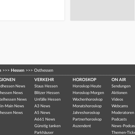
n
>>>
Hessen
>>>
Osthessen
GIONEN
VERKEHR
HOROSKOP
ON AIR
dhessen News
Staus Hessen
Horoskop Heute
Sendungen
hessen News
Blitzer Hessen
Horoskop Morgen
Aktionen
telhessen News
Unfälle Hessen
Wochenhoroskop
Videos
in-Main News
A3 News
Monatshoroskop
Webcams
hessen News
A5 News
Jahreshoroskop
Moderatoren
A661 News
Partnerhoroskop
Podcasts
Günstig tanken
Aszendent
News-Podcas
Parkhäuser
Themen-Tick