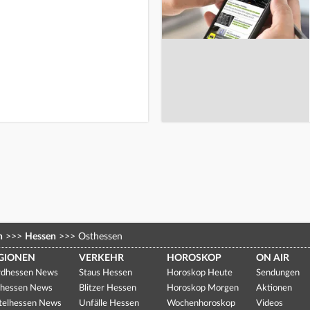
n
>>>
Hessen
>>>
Osthessen
GIONEN
VERKEHR
HOROSKOP
ON AIR
dhessen News
Staus Hessen
Horoskop Heute
Sendungen
hessen News
Blitzer Hessen
Horoskop Morgen
Aktionen
telhessen News
Unfälle Hessen
Wochenhoroskop
Videos