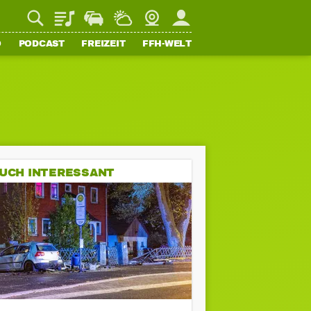
Playlist
Staupilot
Wetter
Webcam
Mein FFH
O
PODCAST
FREIZEIT
FFH-WELT
UCH INTERESSANT