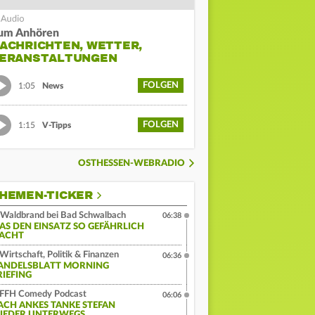
um Anhören
ACHRICHTEN, WETTER,
ERANSTALTUNGEN
FOLGEN
1:05
News
FOLGEN
1:15
V-Tipps
OSTHESSEN-WEBRADIO
HEMEN-TICKER
Waldbrand bei Bad Schwalbach
06:38
AS DEN EINSATZ SO GEFÄHRLICH
ACHT
Wirtschaft, Politik & Finanzen
06:36
ANDELSBLATT MORNING
RIEFING
FFH Comedy Podcast
06:06
ACH ANKES TANKE STEFAN
IEDER UNTERWEGS