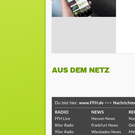
AUS DEM NETZ
Du bist hier:
www.FFH.de
>>>
Nachrichte
RADIO
NEWS
RE
FFH Live
Hessen News
Nor
80er Radio
Frankfurt News
Ost
90er Radio
Wiesbaden News
Mit