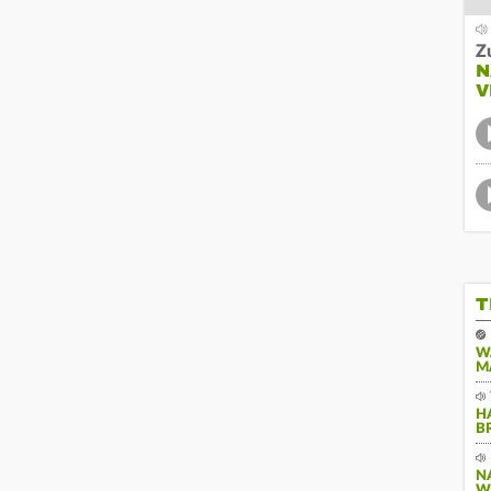
Z
N
V
T
W
M
H
B
N
W