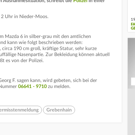
n Ausnahmesituation, schreibt die
Polizei
in einer
n 2 Uhr in Nieder-Moos.
19
F
G
em Mazda 6 in silber-grau mit den amtlichen
nd kann wie folgt beschrieben werden:
 circa 190 cm groß, kräftige Statur, sehr kurze
uffällige Nasenpartie. Zur Bekleidung können aktuell
t es von der Polizei.
org F. sagen kann, wird gebeten, sich bei der
r Nummer
06641 - 9710
zu melden.
ermisstenmeldung
Grebenhain