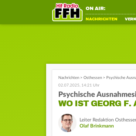
ON AIR:
NACHRICHTEN
VER
Nachrichten
>
Osthessen
>
Psychische Ausna
02.07.2025, 14:21 Uhr
Psychische Ausnahmesi
WO IST GEORG F.
Leiter Redaktion Osthesse
Olaf Brinkmann