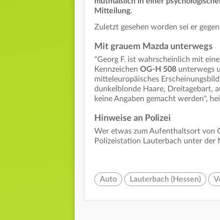
mutmaßlich in einer psychologische
Mitteilung.
Zuletzt gesehen worden sei er gege
Mit grauem Mazda unterwegs
"Georg F. ist wahrscheinlich mit ein
Kennzeichen
OG-H 508
unterwegs u
mitteleuropäisches Erscheinungsbild,
dunkelblonde Haare, Dreitagebart, a
keine Angaben gemacht werden", heiß
Hinweise an Polizei
Wer etwas zum Aufenthaltsort von Ge
Polizeistation Lauterbach unter de
Auto
Lauterbach (Hessen)
V