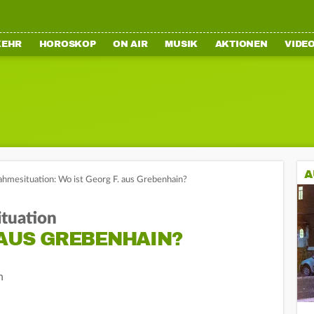
KEHR
HOROSKOP
ON AIR
MUSIK
AKTIONEN
VIDE
A
hmesituation: Wo ist Georg F. aus Grebenhain?
tuation
 AUS GREBENHAIN?
n