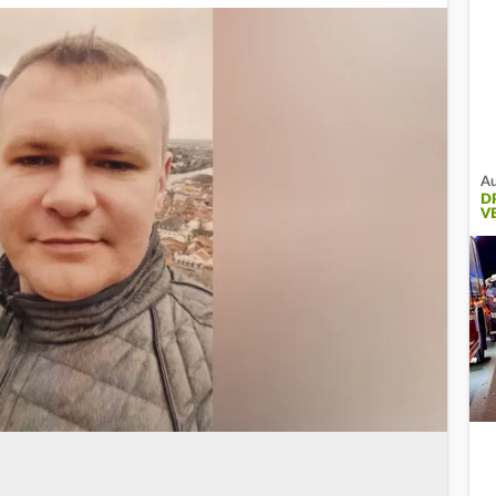
Au
D
V