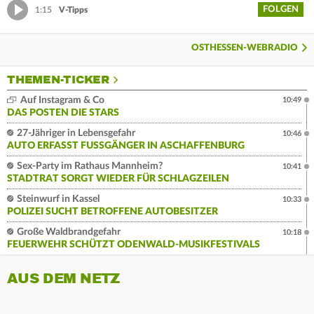
FOLGEN
1:15
V-Tipps
OSTHESSEN-WEBRADIO
THEMEN-TICKER
Auf Instagram & Co
10:49
DAS POSTEN DIE STARS
27-Jähriger in Lebensgefahr
10:46
AUTO ERFASST FUSSGÄNGER IN ASCHAFFENBURG
Sex-Party im Rathaus Mannheim?
10:41
STADTRAT SORGT WIEDER FÜR SCHLAGZEILEN
Steinwurf in Kassel
10:33
POLIZEI SUCHT BETROFFENE AUTOBESITZER
Große Waldbrandgefahr
10:18
FEUERWEHR SCHÜTZT ODENWALD-MUSIKFESTIVALS
AUS DEM NETZ