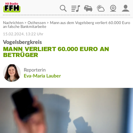
Playlist
Staupilot
Wetter
Webcam
Mein
Nachrichten
>
Osthessen
>
Mann aus dem Vogelsberg verliert 60.000 Euro
an falsche Bankmitarbeite
15.02.2024, 13:22 Uhr
Vogelsbergkreis
MANN VERLIERT 60.000 EURO AN
BETRÜGER
Reporterin
Eva-Maria Lauber