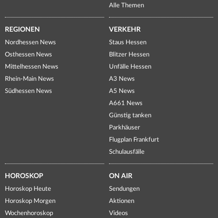
Alle Themen
REGIONEN
VERKEHR
Nordhessen News
Staus Hessen
Osthessen News
Blitzer Hessen
Mittelhessen News
Unfälle Hessen
Rhein-Main News
A3 News
Südhessen News
A5 News
A661 News
Günstig tanken
Parkhäuser
Flugplan Frankfurt
Schulausfälle
HOROSKOP
ON AIR
Horoskop Heute
Sendungen
Horoskop Morgen
Aktionen
Wochenhoroskop
Videos