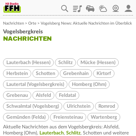
Playlist
Staupilot
Wetter
Webcam
Mein
Nachrichten
>
Orte
>
Vogelsberg News: Aktuelle Nachrichten im Überblick
Vogelsbergkreis
NACHRICHTEN
Lauterbach (Hessen)
Schlitz
Mücke (Hessen)
Herbstein
Schotten
Grebenhain
Kirtorf
Lautertal (Vogelsbergkreis)
Homberg (Ohm)
Grebenau
Alsfeld
Feldatal
Schwalmtal (Vogelsberg)
Ulrichstein
Romrod
Gemünden (Felda)
Freiensteinau
Wartenberg
Aktuelle Nachrichten aus dem Vogelsbergkreis: Alsfeld,
Homberg (Ohm),
Lauterbach
,
Schlitz
, Schotten und weitere