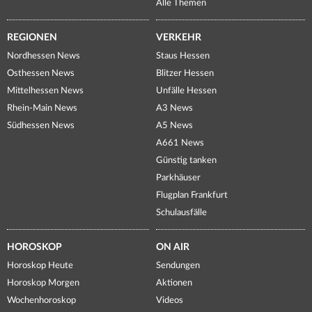
Alle Themen
REGIONEN
VERKEHR
Nordhessen News
Staus Hessen
Osthessen News
Blitzer Hessen
Mittelhessen News
Unfälle Hessen
Rhein-Main News
A3 News
Südhessen News
A5 News
A661 News
Günstig tanken
Parkhäuser
Flugplan Frankfurt
Schulausfälle
HOROSKOP
ON AIR
Horoskop Heute
Sendungen
Horoskop Morgen
Aktionen
Wochenhoroskop
Videos