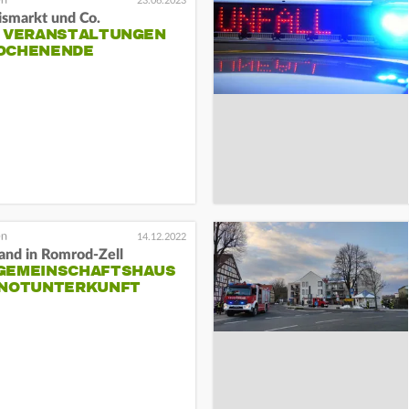
23.06.2023
ismarkt und Co.
E VERANSTALTUNGEN
OCHENENDE
14.12.2022
and in Romrod-Zell
GEMEINSCHAFTSHAUS
 NOTUNTERKUNFT