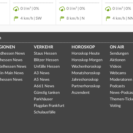
0 l/m² | 0%
0 l/m² | 0%
0 l/m² | 0%
4 km/h | SW
8 km/h | N
4 km/h | 
n
GIONEN
VERKEHR
HOROSKOP
ON AIR
dhessen News
Staus Hessen
Horoskop Heute
Sendungen
hessen News
Blitzer Hessen
Horoskop Morgen
Aktionen
telhessen News
Unfälle Hessen
Wochenhoroskop
Videos
in-Main News
A3 News
Monatshoroskop
Webcams
hessen News
A5 News
Jahreshoroskop
Moderatoren
A661 News
Partnerhoroskop
Podcasts
Günstig tanken
Aszendent
News-Podcas
Parkhäuser
Themen-Tick
Flugplan Frankfurt
Voting
Schulausfälle