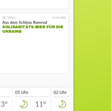
01.04.2022
Aus dem Schloss Romrod
SOLIDARITÄTS-BIER FÜR DIE
UKRAINE
01 Uhr
02 Uhr
03 Uhr
13°
11°
10°