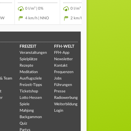
0 l/m² | 0%
0 l/m² | 0%
0 l/m² | 
NNW
4 km/h | NNO
2 km/h | NO
3 km/h |
FREIZEIT
FFH-WELT
Veranstaltungen
FFH-App
Spielplätze
Newsletter
Rezepte
Kontakt
Meditation
Frequenzen
 & Team
Ausflugsziele
Jobs
Freizeit-Tipps
Führungen
t
Ticketshop
Presse
er
Lotto Hessen
Radiowerbung
Spiele
Weiterbildung
Mahjong
Login
Backgammon
Quiz
Partys