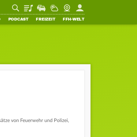
Playlist
Staupilot
Wetter
Webcam
Mein FFH
O
PODCAST
FREIZEIT
FFH-WELT
nsätze von Feuerwehr und Polizei,