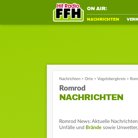
ON AIR:
NACHRICHTEN
VER
Nachrichten
>
Orte
>
Vogelsbergkreis
>
Romr
Romrod
NACHRICHTEN
Romrod News: Aktuelle Nachrichten 
Unfälle und
Brände
sowie Unwetter,