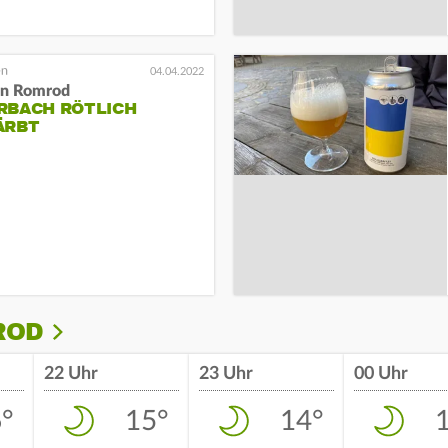
04.04.2022
 in Romrod
RBACH RÖTLICH
ÄRBT
ROD
22 Uhr
23 Uhr
00 Uhr
°
15°
14°