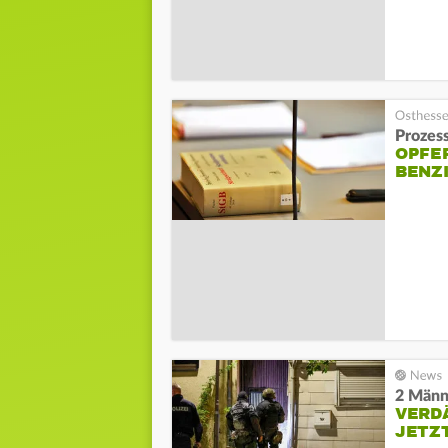
Prozes
OPFER
BENZ
2 Männ
VERD
JETZT