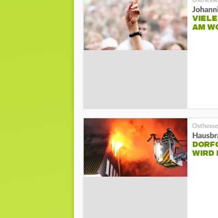
Johann
VIEL
AM W
Hausbr
DORF
WIRD