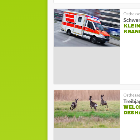
Schwer
KLEIN
KRAN
Treibja
WELCH
ESHA