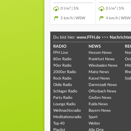
0 l/m² | 5%
0 l/m² | 5%
5 km/h | WSW
4 km/h | WSW
Du bist hier:
www.FFH.de
>>>
Nachrichte
RADIO
NEWS
RE
FFH Live
Hessen News
Nor
80er Radio
Frankfurt News
Ost
90er Radio
Wiesbaden News
Mit
2000er Radio
Mainz News
Rhe
Rock Radio
Kassel News
Süd
Oldie Radio
Darmstadt News
Schlager Radio
Offenbach News
Party Radio
Gießen News
Lounge Radio
Fulda News
Weihnachtsradio
Bayern News
Meditationsradio
Sport
Top 40
Wetter
Playlist
Alle Orte