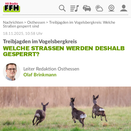
Playlist
Staupilot
Wetter
Webcam
Mein
Nachrichten
>
Osthessen
>
Treibjagden im Vogelsbergkreis: Welche
Straßen gesperrt sind
18.11.2025, 10:58 Uhr
Treibjagden im Vogelsbergkreis
WELCHE STRASSEN WERDEN DESHALB G
ESPERRT?
Leiter Redaktion Osthessen
Olaf Brinkmann