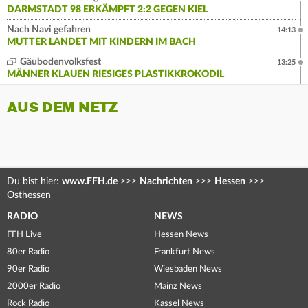
DARMSTADT 98 ERKÄMPFT 2:2 GEGEN KIEL
Nach Navi gefahren
14:13
MUTTER LANDET MIT KINDERN IM BACH
Gäubodenvolksfest
13:25
MÄNNER KLAUEN RIESIGES PLASTIKKROKODIL
AUS DEM NETZ
Du bist hier:
www.FFH.de
>>>
Nachrichten
>>>
Hessen
>>>
Osthessen
RADIO
NEWS
FFH Live
Hessen News
80er Radio
Frankfurt News
90er Radio
Wiesbaden News
2000er Radio
Mainz News
Rock Radio
Kassel News