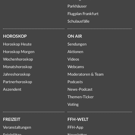
Parkhäuser
Flugplan Frankfurt
Schulausfälle
HOROSKOP
ON AIR
Horoskop Heute
Sendungen
Horoskop Morgen
Aktionen
Wochenhoroskop
Videos
Monatshoroskop
Webcams
Jahreshoroskop
Moderatoren & Team
Partnerhoroskop
Podcasts
Aszendent
News-Podcast
Themen-Ticker
Voting
FREIZEIT
FFH-WELT
Veranstaltungen
FFH-App