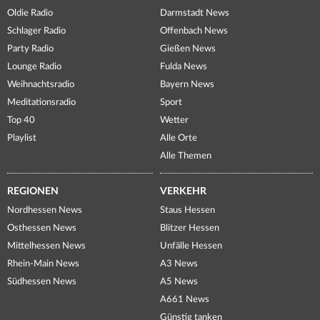
Oldie Radio
Darmstadt News
Schlager Radio
Offenbach News
Party Radio
Gießen News
Lounge Radio
Fulda News
Weihnachtsradio
Bayern News
Meditationsradio
Sport
Top 40
Wetter
Playlist
Alle Orte
Alle Themen
REGIONEN
VERKEHR
Nordhessen News
Staus Hessen
Osthessen News
Blitzer Hessen
Mittelhessen News
Unfälle Hessen
Rhein-Main News
A3 News
Südhessen News
A5 News
A661 News
Günstig tanken