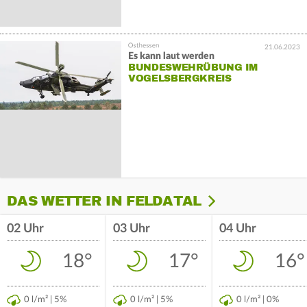
21.06.2023
Es kann laut werden
BUNDESWEHRÜBUNG IM
VOGELSBERGKREIS
DAS WETTER IN FELDATAL
02 Uhr
03 Uhr
04 Uhr
18°
17°
16°
0 l/m² | 5%
0 l/m² | 5%
0 l/m² | 0%