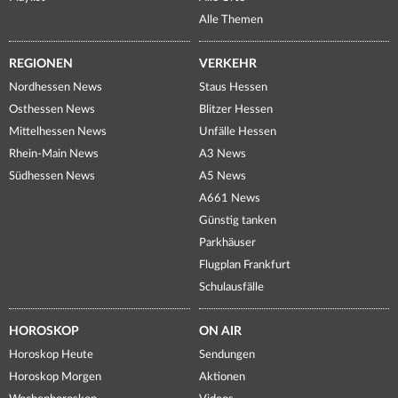
Alle Themen
REGIONEN
VERKEHR
Nordhessen News
Staus Hessen
Osthessen News
Blitzer Hessen
Mittelhessen News
Unfälle Hessen
Rhein-Main News
A3 News
Südhessen News
A5 News
A661 News
Günstig tanken
Parkhäuser
Flugplan Frankfurt
Schulausfälle
HOROSKOP
ON AIR
Horoskop Heute
Sendungen
Horoskop Morgen
Aktionen