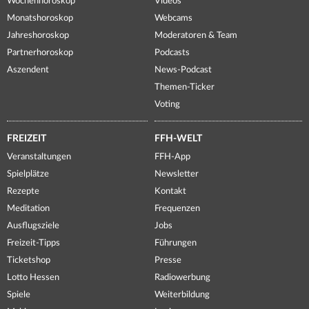
Wochenhoroskop
Videos
Monatshoroskop
Webcams
Jahreshoroskop
Moderatoren & Team
Partnerhoroskop
Podcasts
Aszendent
News-Podcast
Themen-Ticker
Voting
FREIZEIT
FFH-WELT
Veranstaltungen
FFH-App
Spielplätze
Newsletter
Rezepte
Kontakt
Meditation
Frequenzen
Ausflugsziele
Jobs
Freizeit-Tipps
Führungen
Ticketshop
Presse
Lotto Hessen
Radiowerbung
Spiele
Weiterbildung