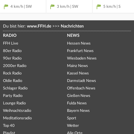
4 km/h | SW
3 km/h | SW
5 km/h | S
Du bist hier:
www.FFH.de
>>>
Nachrichten
RADIO
NEWS
FFH Live
Hessen News
80er Radio
Frankfurt News
90er Radio
Wiesbaden News
2000er Radio
Mainz News
Rock Radio
Kassel News
Oldie Radio
Darmstadt News
Schlager Radio
Offenbach News
Party Radio
Gießen News
Lounge Radio
Fulda News
Weihnachtsradio
Bayern News
Meditationsradio
Sport
Top 40
Wetter
Playlist
Alle Orte