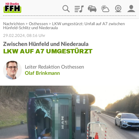
Playlist
Staupilot
Wetter
Webcam
Mein
Nachrichten
>
Osthessen
>
LKW umgestürzt: Unfall auf A7 zwischen
Hünfeld-Schlitz und Niederaula
29.02.2024, 08:16 Uhr
Zwischen Hünfeld und Niederaula
LKW AUF A7 UMGESTÜRZT
Leiter Redaktion Osthessen
Olaf Brinkmann