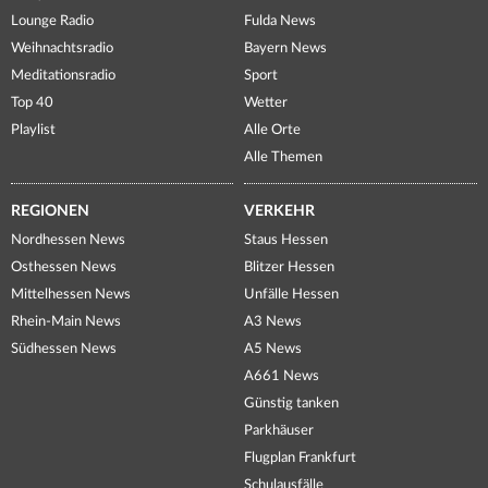
Lounge Radio
Fulda News
Weihnachtsradio
Bayern News
Meditationsradio
Sport
Top 40
Wetter
Playlist
Alle Orte
Alle Themen
REGIONEN
VERKEHR
Nordhessen News
Staus Hessen
Osthessen News
Blitzer Hessen
Mittelhessen News
Unfälle Hessen
Rhein-Main News
A3 News
Südhessen News
A5 News
A661 News
Günstig tanken
Parkhäuser
Flugplan Frankfurt
Schulausfälle