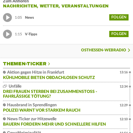
Zum Anhören
NACHRICHTEN, WETTER, VERANSTALTUNGEN
FOLGEN
1:05
News
FOLGEN
1:15
V-Tipps
OSTHESSEN-WEBRADIO
THEMEN-TICKER
Aktion gegen Hitze in Frankfurt
13:16
KÜHLMOBILE BIETEN OBDACHLOSEN SCHUTZ
Unfälle
12:34
DREI FRAUEN STERBEN BEI ZUSAMMENSTOSS - F
AHRLÄSSIGE TÖTUNG?
Hausbrand in Sprendlingen
12:29
POLIZEI WARNT VOR STARKEM RAUCH
News-Ticker zur Hitzewelle
12:10
BAUERN FORDERN MEHR UND SCHNELLERE HILFEN