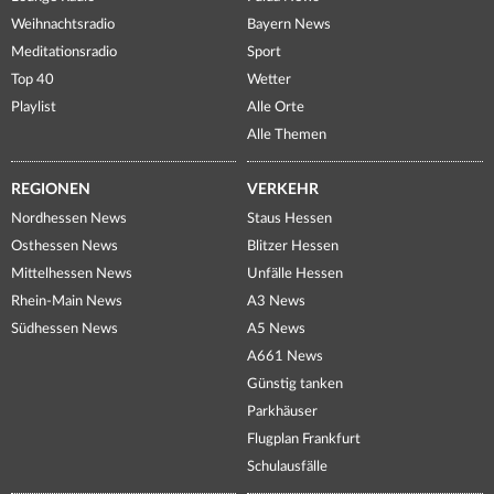
Weihnachtsradio
Bayern News
Meditationsradio
Sport
Top 40
Wetter
Playlist
Alle Orte
Alle Themen
REGIONEN
VERKEHR
Nordhessen News
Staus Hessen
Osthessen News
Blitzer Hessen
Mittelhessen News
Unfälle Hessen
Rhein-Main News
A3 News
Südhessen News
A5 News
A661 News
Günstig tanken
Parkhäuser
Flugplan Frankfurt
Schulausfälle