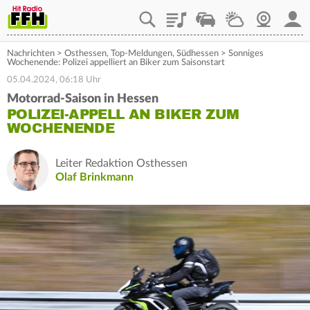
Playlist
Staupilot
Wetter
Webcam
Mein
Nachrichten
>
Osthessen
,
Top-Meldungen
,
Südhessen
>
Sonniges
Wochenende: Polizei appelliert an Biker zum Saisonstart
05.04.2024, 06:18 Uhr
Motorrad-Saison in Hessen
POLIZEI-APPELL AN BIKER ZUM
WOCHENENDE
Leiter Redaktion Osthessen
Olaf Brinkmann