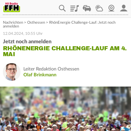
Playlist
Staupilot
Wetter
Webcam
Mein
Nachrichten
>
Osthessen
>
RhönEnergie Challenge-Lauf: Jetzt noch
anmelden
12.04.2024, 10:55 Uhr
Jetzt noch anmelden
RHÖNENERGIE CHALLENGE-LAUF AM 4.
MAI
Leiter Redaktion Osthessen
Olaf Brinkmann