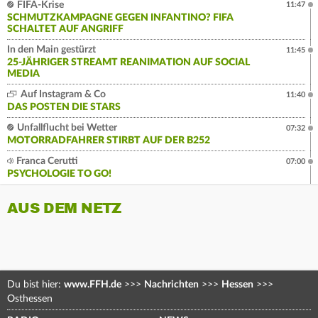
FIFA-Krise
11:47
SCHMUTZKAMPAGNE GEGEN INFANTINO? FIFA
SCHALTET AUF ANGRIFF
In den Main gestürzt
11:45
25-JÄHRIGER STREAMT REANIMATION AUF SOCIAL
MEDIA
Auf Instagram & Co
11:40
DAS POSTEN DIE STARS
Unfallflucht bei Wetter
07:32
MOTORRADFAHRER STIRBT AUF DER B252
Franca Cerutti
07:00
PSYCHOLOGIE TO GO!
AUS DEM NETZ
Du bist hier:
www.FFH.de
>>>
Nachrichten
>>>
Hessen
>>>
Osthessen