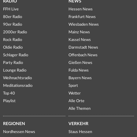
RADIO
NEWS
FFH Live
Hessen News
80er Radio
Frankfurt News
90er Radio
Wiesbaden News
2000er Radio
Mainz News
Rock Radio
Kassel News
Oldie Radio
Darmstadt News
Schlager Radio
Offenbach News
Party Radio
Gießen News
Lounge Radio
Fulda News
Weihnachtsradio
Bayern News
Meditationsradio
Sport
Top 40
Wetter
Playlist
Alle Orte
Alle Themen
REGIONEN
VERKEHR
Nordhessen News
Staus Hessen