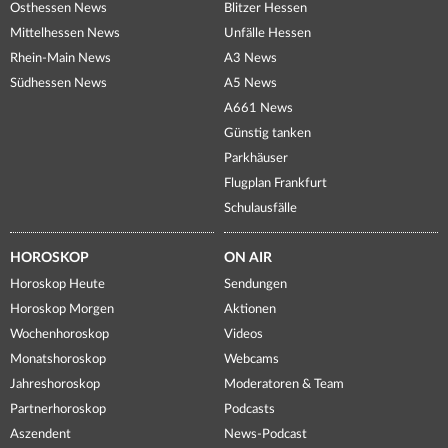
Osthessen News
Blitzer Hessen
Mittelhessen News
Unfälle Hessen
Rhein-Main News
A3 News
Südhessen News
A5 News
A661 News
Günstig tanken
Parkhäuser
Flugplan Frankfurt
Schulausfälle
HOROSKOP
ON AIR
Horoskop Heute
Sendungen
Horoskop Morgen
Aktionen
Wochenhoroskop
Videos
Monatshoroskop
Webcams
Jahreshoroskop
Moderatoren & Team
Partnerhoroskop
Podcasts
Aszendent
News-Podcast