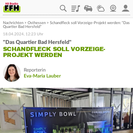
Playlist
Staupilot
Wetter
Webcam
Mein
Nachrichten
>
Osthessen
>
Schandfleck soll Vorzeige-Projekt werden: "Das
Quartier Bad Hersfeld"
18.04.2024, 12:23 Uhr
"Das Quartier Bad Hersfeld"
SCHANDFLECK SOLL VORZEIGE-
PROJEKT WERDEN
Reporterin
Eva-Maria Lauber