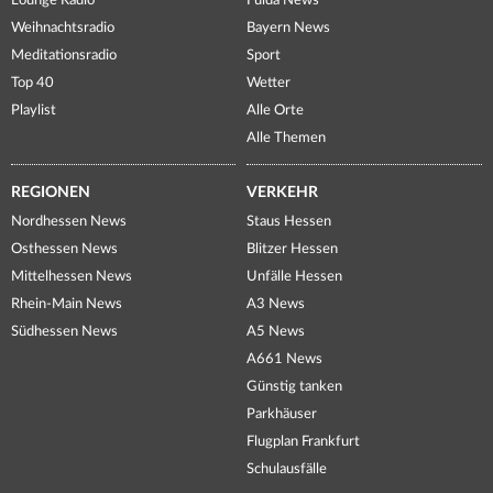
Lounge Radio
Fulda News
Weihnachtsradio
Bayern News
Meditationsradio
Sport
Top 40
Wetter
Playlist
Alle Orte
Alle Themen
REGIONEN
VERKEHR
Nordhessen News
Staus Hessen
Osthessen News
Blitzer Hessen
Mittelhessen News
Unfälle Hessen
Rhein-Main News
A3 News
Südhessen News
A5 News
A661 News
Günstig tanken
Parkhäuser
Flugplan Frankfurt
Schulausfälle