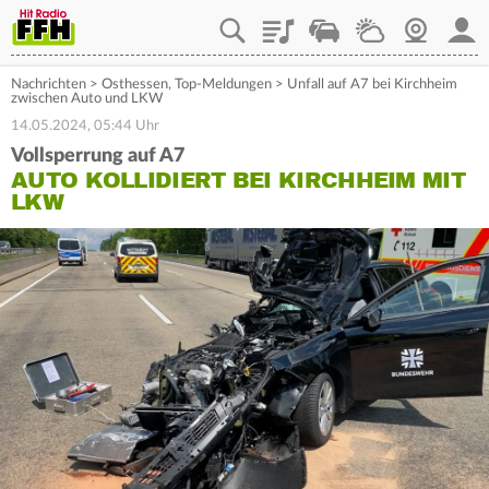
Playlist
Staupilot
Wetter
Webcam
Mein
Nachrichten
>
Osthessen
,
Top-Meldungen
>
Unfall auf A7 bei Kirchheim
zwischen Auto und LKW
14.05.2024, 05:44 Uhr
Vollsperrung auf A7
AUTO KOLLIDIERT BEI KIRCHHEIM MIT
LKW