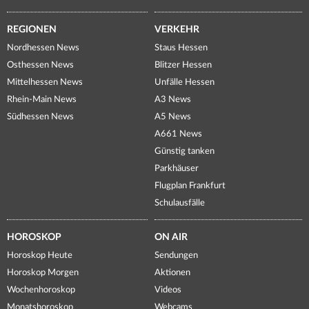
REGIONEN
VERKEHR
Nordhessen News
Staus Hessen
Osthessen News
Blitzer Hessen
Mittelhessen News
Unfälle Hessen
Rhein-Main News
A3 News
Südhessen News
A5 News
A661 News
Günstig tanken
Parkhäuser
Flugplan Frankfurt
Schulausfälle
HOROSKOP
ON AIR
Horoskop Heute
Sendungen
Horoskop Morgen
Aktionen
Wochenhoroskop
Videos
Monatshoroskop
Webcams