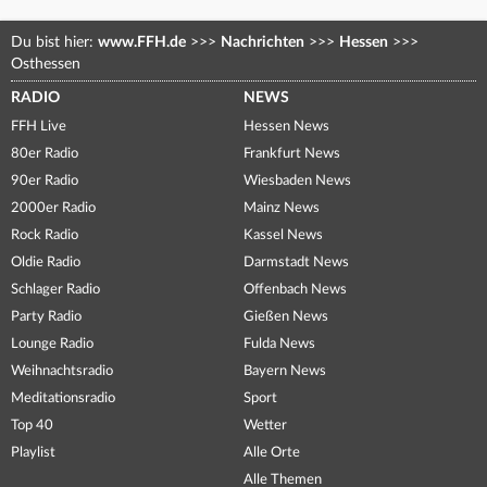
Du bist hier:
www.FFH.de
>>>
Nachrichten
>>>
Hessen
>>>
Osthessen
RADIO
NEWS
FFH Live
Hessen News
80er Radio
Frankfurt News
90er Radio
Wiesbaden News
2000er Radio
Mainz News
Rock Radio
Kassel News
Oldie Radio
Darmstadt News
Schlager Radio
Offenbach News
Party Radio
Gießen News
Lounge Radio
Fulda News
Weihnachtsradio
Bayern News
Meditationsradio
Sport
Top 40
Wetter
Playlist
Alle Orte
Alle Themen