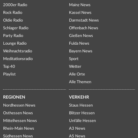
2000er Radio
Mainz News
Rock Radio
Kassel News
Oldie Radio
Darmstadt News
Schlager Radio
Offenbach News
Party Radio
Gießen News
Lounge Radio
Fulda News
Weihnachtsradio
Bayern News
Meditationsradio
Sport
Top 40
Wetter
Playlist
Alle Orte
Alle Themen
REGIONEN
VERKEHR
Nordhessen News
Staus Hessen
Osthessen News
Blitzer Hessen
Mittelhessen News
Unfälle Hessen
Rhein-Main News
A3 News
Südhessen News
A5 News