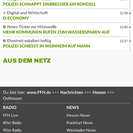
POLIZEI SCHNAPPT EINBRECHER AM RONDELL
Digital und Wirtschaft
12:58
D:ECONOMY
News-Ticker zur Hitzewelle
12:40
MEHR KOMMUNEN RUFEN ZUM WASSERSPAREN AUF
Ehestreit eskaliert heftig
12:27
POLIZEI SCHIESST IN WEINHEIM AUF MANN
AUS DEM NETZ
Du bist hier:
www.FFH.de
>>>
Nachrichten
>>>
Hessen
>>>
Osthessen
RADIO
NEWS
FFH Live
Hessen News
80er Radio
Frankfurt News
90er Radio
Wiesbaden News