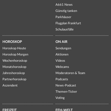
A661 News
Günstig tanken
Parkhäuser
Flugplan Frankfurt
Schulausfälle
HOROSKOP
ON AIR
Horoskop Heute
Sendungen
Horoskop Morgen
Aktionen
Wochenhoroskop
Videos
Monatshoroskop
Webcams
Jahreshoroskop
Moderatoren & Team
Partnerhoroskop
Podcasts
Aszendent
News-Podcast
Themen-Ticker
Voting
FREIZEIT
FFH-WELT