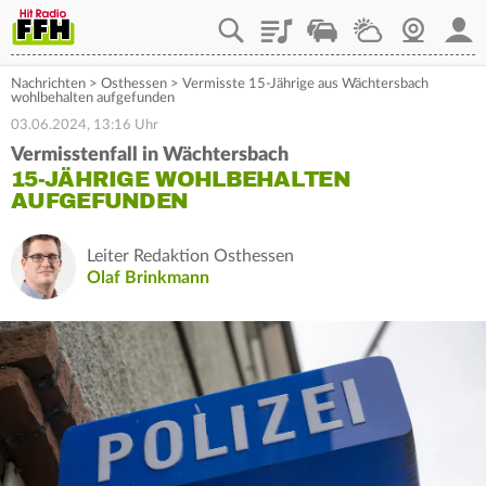
Playlist
Staupilot
Wetter
Webcam
Mein
Nachrichten
>
Osthessen
>
Vermisste 15-Jährige aus Wächtersbach
wohlbehalten aufgefunden
03.06.2024, 13:16 Uhr
Vermisstenfall in Wächtersbach
15-JÄHRIGE WOHLBEHALTEN
AUFGEFUNDEN
Leiter Redaktion Osthessen
Olaf Brinkmann