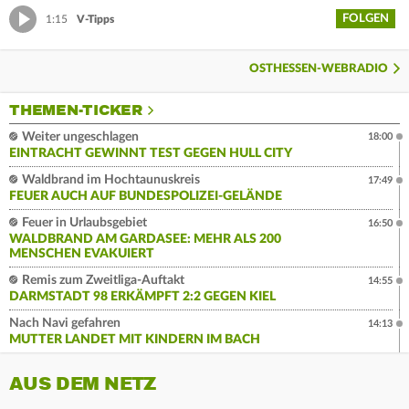
FOLGEN
1:15
V-Tipps
OSTHESSEN-WEBRADIO
THEMEN-TICKER
Weiter ungeschlagen
18:00
EINTRACHT GEWINNT TEST GEGEN HULL CITY
Waldbrand im Hochtaunuskreis
17:49
FEUER AUCH AUF BUNDESPOLIZEI-GELÄNDE
Feuer in Urlaubsgebiet
16:50
WALDBRAND AM GARDASEE: MEHR ALS 200
MENSCHEN EVAKUIERT
Remis zum Zweitliga-Auftakt
14:55
DARMSTADT 98 ERKÄMPFT 2:2 GEGEN KIEL
Nach Navi gefahren
14:13
MUTTER LANDET MIT KINDERN IM BACH
AUS DEM NETZ