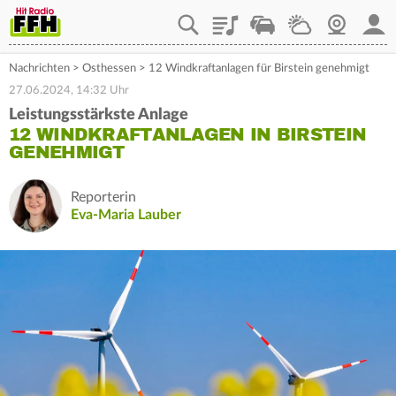
Playlist
Staupilot
Wetter
Webcam
Mein
Nachrichten
>
Osthessen
>
12 Windkraftanlagen für Birstein genehmigt
27.06.2024, 14:32 Uhr
Leistungsstärkste Anlage
12 WINDKRAFTANLAGEN IN BIRSTEIN
GENEHMIGT
Reporterin
Eva-Maria Lauber