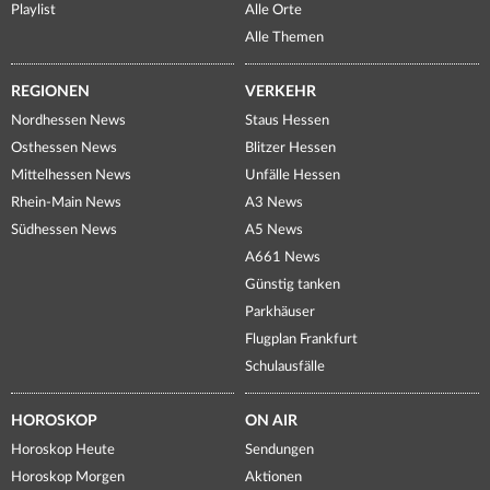
Playlist
Alle Orte
Alle Themen
REGIONEN
VERKEHR
Nordhessen News
Staus Hessen
Osthessen News
Blitzer Hessen
Mittelhessen News
Unfälle Hessen
Rhein-Main News
A3 News
Südhessen News
A5 News
A661 News
Günstig tanken
Parkhäuser
Flugplan Frankfurt
Schulausfälle
HOROSKOP
ON AIR
Horoskop Heute
Sendungen
Horoskop Morgen
Aktionen