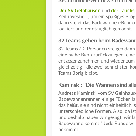
Arschbomben-Wettbewerb und Sch
Der SV Gelnhausen
und
der Tauchs
Zeit investiert, um ein spaßiges Pro
dann steigt das Badewannen-Rennen
lackiert und renntauglich gemacht.
32 Teams gehen beim Badewann
32 Teams à 2 Personen steigen dann
eine halbe Bahn zurückzulegen, ei
entgegenzunehmen und wieder zum St
gleichzeitig - die zwei schnellsten 
Teams übrig bleibt.
Kaminski: "Die Wannen sind alle
Andreas Kaminski vom SV Gelnhausen
Badewannenrennen einige Tücken lau
das heißt, sie sind nicht einheitlich,
unterschiedliche Formen. Also, da is
und deshalb haben wir gesagt, wir l
Badewanne kommt:" Jede Runde wir
bekommt.