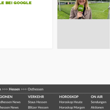
LE BEI GOOGLE
n
>>>
Hessen
>>>
Osthessen
GIONEN
VERKEHR
HOROSKOP
ON AIR
dhessen News
Staus Hessen
Horoskop Heute
Sendungen
hessen News
Blitzer Hessen
Horoskop Morgen
Aktionen