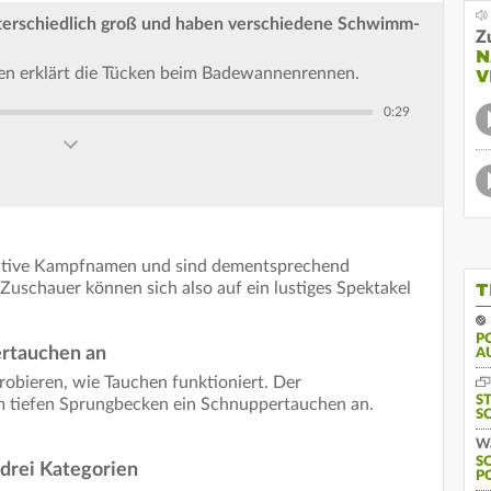
nterschiedlich groß und haben verschiedene Schwimm-
Z
N
n erklärt die Tücken beim Badewannenrennen.
V
0:29
eative Kampfnamen und sind dementsprechend
Zuschauer können sich also auf ein lustiges Spektakel
T
PO
ertauchen an
U
obieren, wie Tauchen funktioniert. Der
S
m tiefen Sprungbecken ein Schnuppertauchen an.
S
Wa
S
rei Kategorien
P