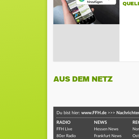
QUEL
AUS DEM NETZ
Du bist hier:
www.FFH.de
>>>
Nachrichte
RADIO
NEWS
RE
FFH Live
Hessen News
Nor
80er Radio
Frankfurt News
Ost