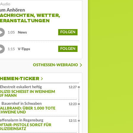
um Anhören
ACHRICHTEN, WETTER,
ERANSTALTUNGEN
FOLGEN
1:05
News
FOLGEN
1:15
V-Tipps
OSTHESSEN-WEBRADIO
HEMEN-TICKER
Ehestreit eskaliert heftig
12:27
LIZEI SCHIESST IN WEINHEIM A
F MANN
Bauernhof in Schwaben
12:23
TALLBRAND: ÜBER 1.000 TOTE
CHWEINE UND
ffenalarm in Regensburg
12:11
OFTAIR-PISTOLE SORGT FÜR
OLIZEIEINSATZ