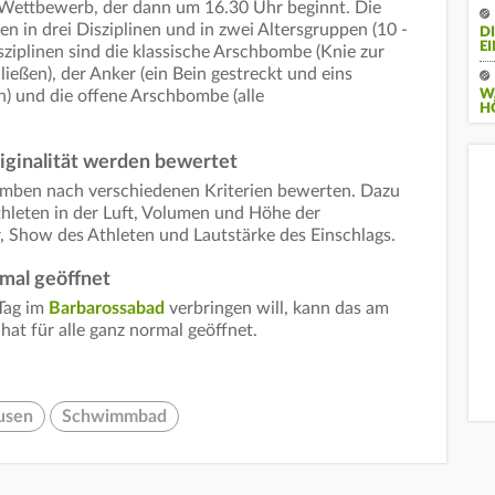
Wettbewerb, der dann um 16.30 Uhr beginnt. Die
n in drei Disziplinen und in zwei Altersgruppen (10 -
D
E
sziplinen sind die klassische Arschbombe (Knie zur
eßen), der Anker (ein Bein gestreckt und eins
) und die offene Arschbombe (alle
W
H
iginalität werden bewertet
bomben nach verschiedenen Kriterien bewerten. Dazu
thleten in der Luft, Volumen und Höhe der
, Show des Athleten und Lautstärke des Einschlags.
rmal geöffnet
Tag im
Barbarossabad
verbringen will, kann das am
hat für alle ganz normal geöffnet.
usen
Schwimmbad