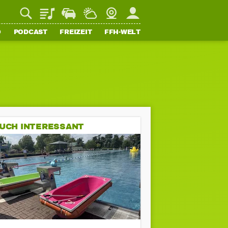
Playlist
Staupilot
Wetter
Webcam
Mein FFH
O
PODCAST
FREIZEIT
FFH-WELT
UCH INTERESSANT