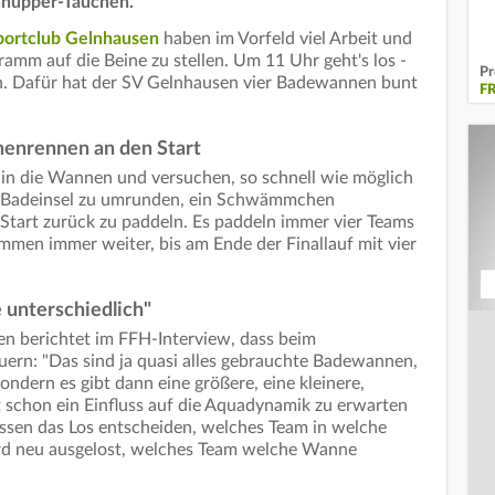
nupper-Tauchen.
portclub Gelnhausen
haben im Vorfeld viel Arbeit und
gramm auf die Beine zu stellen. Um 11 Uhr geht's los -
Pr
. Dafür hat der SV Gelnhausen vier Badewannen bunt
F
enrennen an den Start
 in die Wannen und versuchen, so schnell wie möglich
ne Badeinsel zu umrunden, ein Schwämmchen
art zurück zu paddeln. Es paddeln immer vier Teams
kommen immer weiter, bis am Ende der Finallauf mit vier
 unterschiedlich"
 berichtet im FFH-Interview, dass beim
ern: "Das sind ja quasi alles gebrauchte Badewannen,
 sondern es gibt dann eine größere, eine kleinere,
t schon ein Einfluss auf die Aquadynamik zu erwarten
assen das Los entscheiden, welches Team in welche
d neu ausgelost, welches Team welche Wanne