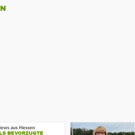
EN
ews aus Hessen
ALS BEVORZUGTE