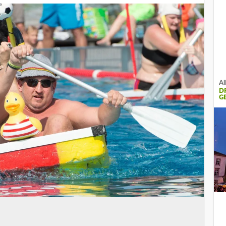
Al
D
G